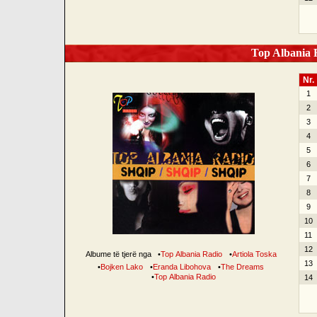
Top Albania R
Nr.
1
2
3
4
5
6
7
8
9
10
11
12
Albume të tjerë nga
•
Top Albania Radio
•
Artiola Toska
13
•
Bojken Lako
•
Eranda Libohova
•
The Dreams
•
Top Albania Radio
14