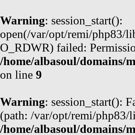
Warning
: session_start():
open(/var/opt/remi/php83/l
O_RDWR) failed: Permission
/home/albasoul/domains/m
on line
9
Warning
: session_start(): F
(path: /var/opt/remi/php83/l
/home/albasoul/domains/m