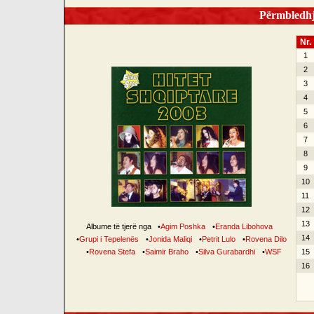
Përmbledhje
Nr.
1
2
3
4
5
6
7
8
9
10
11
12
13
Albume të tjerë nga
•
Agim Poshka
•
Eranda Libohova
14
•
Grupi i Tepelenës
•
Jonida Maliqi
•
Petrit Lulo
•
Rovena Dilo
•
Rovena Stefa
•
Saimir Braho
•
Silva Gurabardhi
•
WSF
15
16