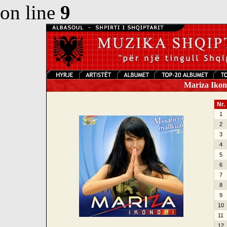
on line
9
Mariza Ikono
Nr.
1
2
3
4
5
6
7
8
9
10
11
12