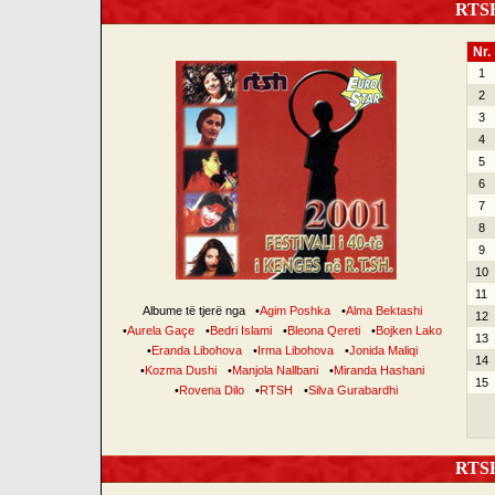
RTSH 
Nr.
1
2
3
4
5
6
7
8
9
10
11
Albume të tjerë nga
•
Agim Poshka
•
Alma Bektashi
12
•
Aurela Gaçe
•
Bedri Islami
•
Bleona Qereti
•
Bojken Lako
13
•
Eranda Libohova
•
Irma Libohova
•
Jonida Maliqi
14
•
Kozma Dushi
•
Manjola Nallbani
•
Miranda Hashani
15
•
Rovena Dilo
•
RTSH
•
Silva Gurabardhi
RTSH 