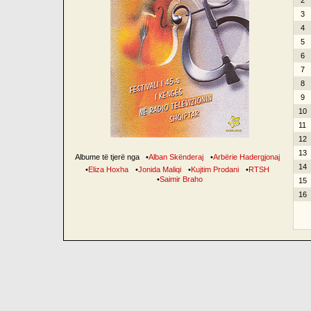
2
3
4
5
6
7
8
9
10
11
12
13
Albume të tjerë nga
•
Alban Skënderaj
•
Arbërie Hadergjonaj
14
•
Eliza Hoxha
•
Jonida Maliqi
•
Kujtim Prodani
•
RTSH
•
Saimir Braho
15
16