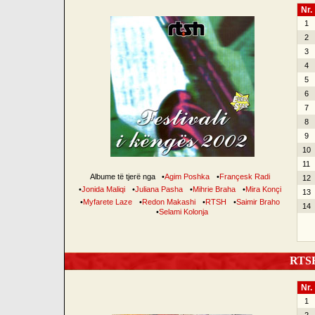
Nr.
1
2
3
4
5
6
7
8
9
10
11
Albume të tjerë nga
•
Agim Poshka
•
Françesk Radi
12
•
Jonida Maliqi
•
Juliana Pasha
•
Mihrie Braha
•
Mira Konçi
13
•
Myfarete Laze
•
Redon Makashi
•
RTSH
•
Saimir Braho
14
•
Selami Kolonja
RTSH 
Nr.
1