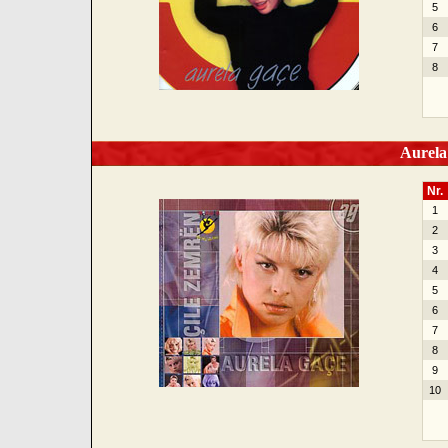
5
6
7
8
Aurela 
Nr.
1
2
3
4
5
6
7
8
9
10