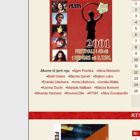
1
2
3
4
5
6
7
8
9
10
11
Albume të tjerë nga
•
Agim Poshka
•
Alma Bektashi
12
•
Bedri Islami
•
Bleona Qereti
•
Bojken Lako
13
•
Eranda Libohova
•
Irma Libohova
•
Jonida Maliqi
14
•
Kozma Dushi
•
Manjola Nallbani
•
Mariza Ikonomi
15
•
Miranda Hashani
•
Rovena Dilo
•
RTSH
•
Silva Gurabardhi
RTSH
Nr.
1