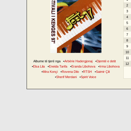
2
3
4
5
6
7
8
9
10
11
Albume të tjerë nga
•
Arbërie Hadergjonaj
•
Djemtë e detit
12
•
Elsa Lila
•
Eneida Tarifa
•
Eranda Libohova
•
Irma Libohova
•
Mira Konçi
•
Rovena Dilo
•
RTSH
•
Saimir Çili
•
Sherif Merdani
•
Spirit Voice