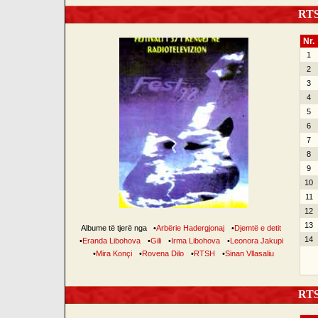
RTSH
Nr.
1
2
3
4
5
6
7
8
9
10
11
12
13
Albume të tjerë nga
•
Arbërie Hadergjonaj
•
Djemtë e detit
14
•
Eranda Libohova
•
Gili
•
Irma Libohova
•
Leonora Jakupi
•
Mira Konçi
•
Rovena Dilo
•
RTSH
•
Sinan Vllasaliu
RTSH