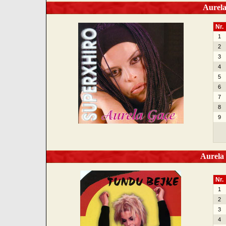
Aurela
Nr.
1
2
3
4
5
6
7
8
9
Aurela 
Nr.
1
2
3
4