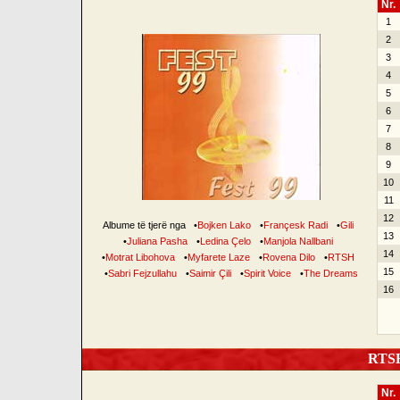
Nr.
1
2
3
4
5
6
7
8
9
10
11
12
Albume të tjerë nga
•
Bojken Lako
•
Françesk Radi
•
Gili
13
•
Juliana Pasha
•
Ledina Çelo
•
Manjola Nallbani
14
•
Motrat Libohova
•
Myfarete Laze
•
Rovena Dilo
•
RTSH
15
•
Sabri Fejzullahu
•
Saimir Çili
•
Spirit Voice
•
The Dreams
16
RTSH 
Nr.