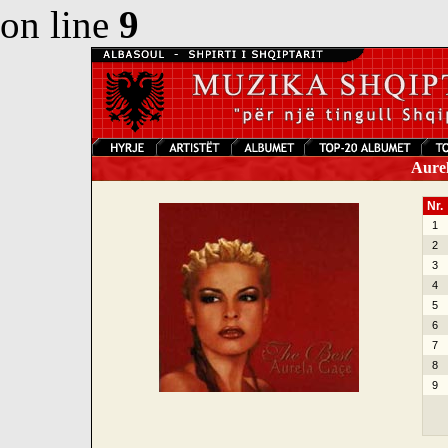
on line
9
Aurel
Nr.
1
2
3
4
5
6
7
8
9