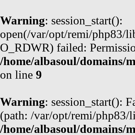
Warning
: session_start():
open(/var/opt/remi/php83/l
O_RDWR) failed: Permission
/home/albasoul/domains/m
on line
9
Warning
: session_start(): F
(path: /var/opt/remi/php83/l
/home/albasoul/domains/m