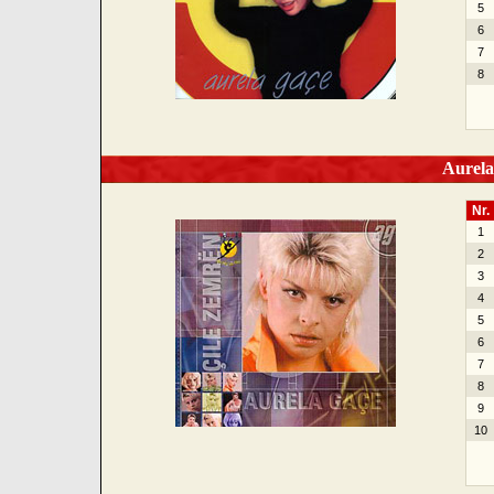
5
6
7
8
Aurela 
Nr.
1
2
3
4
5
6
7
8
9
10