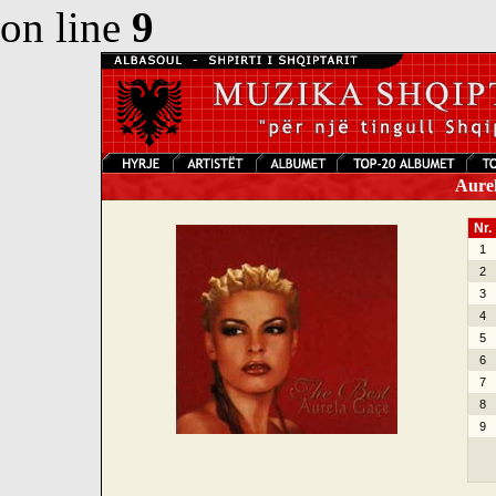
on line
9
Aurel
Nr.
1
2
3
4
5
6
7
8
9