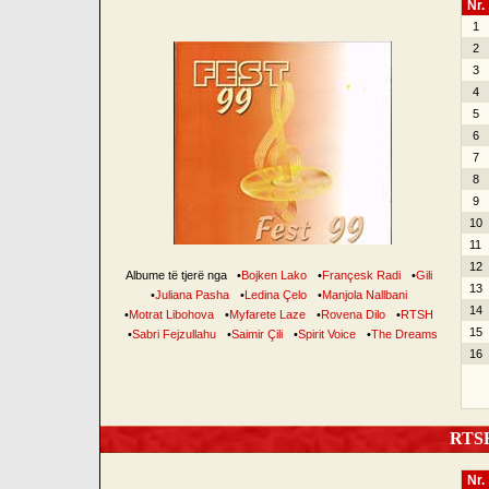
Nr.
1
2
3
4
5
6
7
8
9
10
11
12
Albume të tjerë nga
•
Bojken Lako
•
Françesk Radi
•
Gili
13
•
Juliana Pasha
•
Ledina Çelo
•
Manjola Nallbani
14
•
Motrat Libohova
•
Myfarete Laze
•
Rovena Dilo
•
RTSH
15
•
Sabri Fejzullahu
•
Saimir Çili
•
Spirit Voice
•
The Dreams
16
RTSH 
Nr.