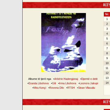
RTSH
Nr.
1
2
3
4
5
6
7
8
9
10
11
12
13
Albume të tjerë nga
•
Arbërie Hadergjonaj
•
Djemtë e detit
14
•
Eranda Libohova
•
Gili
•
Irma Libohova
•
Leonora Jakupi
•
Mira Konçi
•
Rovena Dilo
•
RTSH
•
Sinan Vllasaliu
RTSH