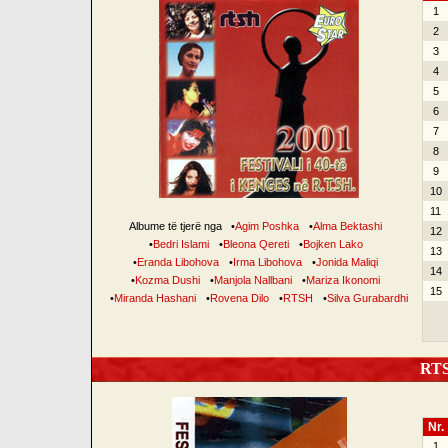
1
2
3
4
5
6
7
8
9
10
11
Albume të tjerë nga
•
Agim Poshka
•
Alma Bektashi
12
•
Bedri Islami
•
Bleona Qereti
•
Bojken Lako
13
•
Eranda Libohova
•
Irma Libohova
•
Jonida Maliqi
14
•
Kozma Dushi
•
Manjola Nallbani
•
Mariza Ikonomi
15
•
Miranda Hashani
•
Rovena Dilo
•
RTSH
•
Silva Gurabardhi
RTSH
Nr.
1