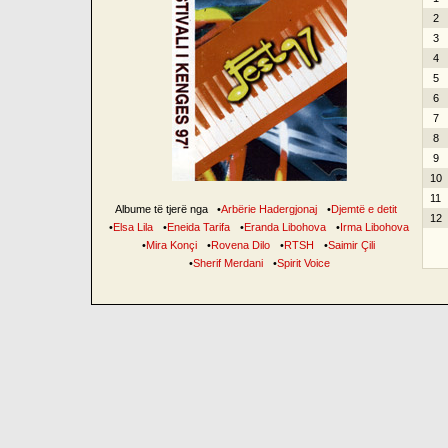
2
3
4
5
6
7
8
9
10
11
Albume të tjerë nga
•
Arbërie Hadergjonaj
•
Djemtë e detit
12
•
Elsa Lila
•
Eneida Tarifa
•
Eranda Libohova
•
Irma Libohova
•
Mira Konçi
•
Rovena Dilo
•
RTSH
•
Saimir Çili
•
Sherif Merdani
•
Spirit Voice