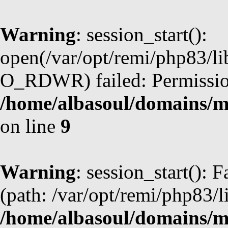
Warning
: session_start():
open(/var/opt/remi/php83/l
O_RDWR) failed: Permission
/home/albasoul/domains/m
on line
9
Warning
: session_start(): F
(path: /var/opt/remi/php83/l
/home/albasoul/domains/m