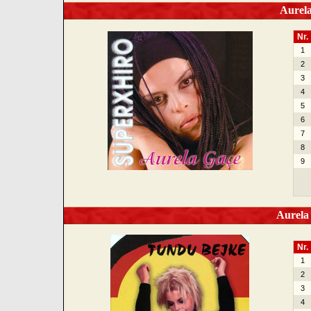
Aurela
Nr.
1
2
3
4
5
6
7
8
9
Aurela 
Nr.
1
2
3
4