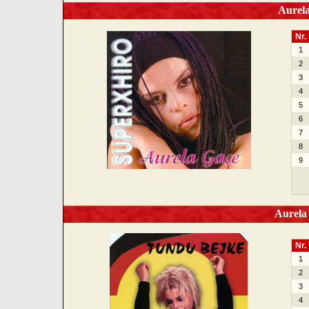
Aurela
Nr.
1
2
3
4
5
6
7
8
9
Aurela 
Nr.
1
2
3
4