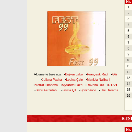
Nr.
1
2
3
4
5
6
7
8
9
10
11
12
Albume të tjerë nga
•
Bojken Lako
•
Françesk Radi
•
Gili
13
•
Juliana Pasha
•
Ledina Çelo
•
Manjola Nallbani
14
•
Motrat Libohova
•
Myfarete Laze
•
Rovena Dilo
•
RTSH
15
•
Sabri Fejzullahu
•
Saimir Çili
•
Spirit Voice
•
The Dreams
16
RTSH 
Nr.