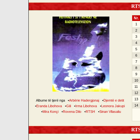
RTSH
Nr.
1
2
3
4
5
6
7
8
9
10
11
12
13
Albume të tjerë nga
•
Arbërie Hadergjonaj
•
Djemtë e detit
14
•
Eranda Libohova
•
Gili
•
Irma Libohova
•
Leonora Jakupi
•
Mira Konçi
•
Rovena Dilo
•
RTSH
•
Sinan Vllasaliu
RTSH