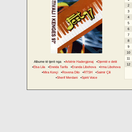
2
3
4
5
6
7
8
9
10
11
Albume të tjerë nga
•
Arbërie Hadergjonaj
•
Djemtë e detit
12
•
Elsa Lila
•
Eneida Tarifa
•
Eranda Libohova
•
Irma Libohova
•
Mira Konçi
•
Rovena Dilo
•
RTSH
•
Saimir Çili
•
Sherif Merdani
•
Spirit Voice