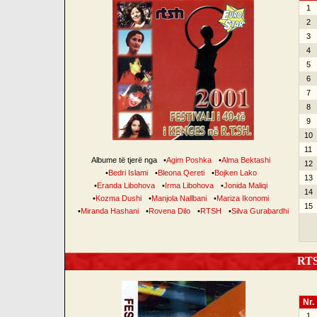
1
2
3
4
5
6
7
8
9
10
11
Albume të tjerë nga
•
Agim Poshka
•
Alma Bektashi
12
•
Bedri Islami
•
Bleona Qereti
•
Bojken Lako
13
•
Eranda Libohova
•
Irma Libohova
•
Jonida Maliqi
14
•
Kozma Dushi
•
Manjola Nallbani
•
Mariza Ikonomi
15
•
Miranda Hashani
•
Rovena Dilo
•
RTSH
•
Silva Gurabardhi
RTSH
Nr.
1