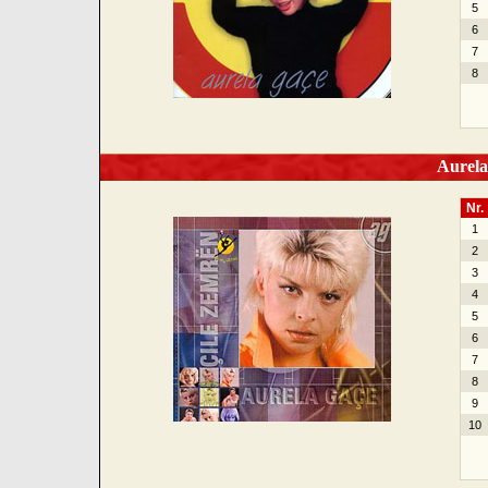
5
6
7
8
Aurela 
Nr.
1
2
3
4
5
6
7
8
9
10