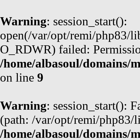
Warning
: session_start():
open(/var/opt/remi/php83/l
O_RDWR) failed: Permission
/home/albasoul/domains/m
on line
9
Warning
: session_start(): F
(path: /var/opt/remi/php83/l
/home/albasoul/domains/m