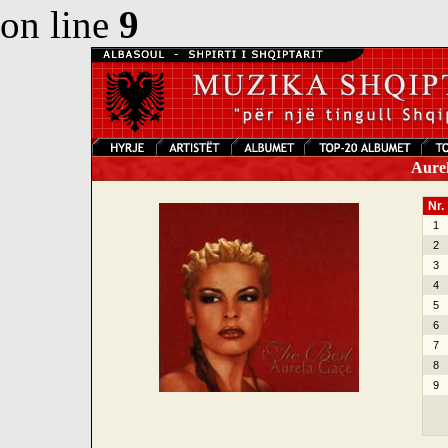
on line
9
Aurel
Nr.
1
2
3
4
5
6
7
8
9