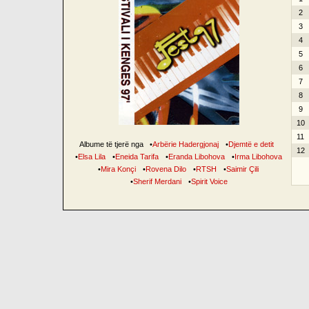
2
3
4
5
6
7
8
9
10
11
Albume të tjerë nga
•
Arbërie Hadergjonaj
•
Djemtë e detit
12
•
Elsa Lila
•
Eneida Tarifa
•
Eranda Libohova
•
Irma Libohova
•
Mira Konçi
•
Rovena Dilo
•
RTSH
•
Saimir Çili
•
Sherif Merdani
•
Spirit Voice