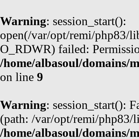
Warning
: session_start():
open(/var/opt/remi/php83/l
O_RDWR) failed: Permission
/home/albasoul/domains/m
on line
9
Warning
: session_start(): F
(path: /var/opt/remi/php83/l
/home/albasoul/domains/m