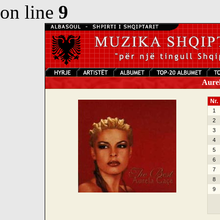
on line
9
Aurel
Nr.
1
2
3
4
5
6
7
8
9