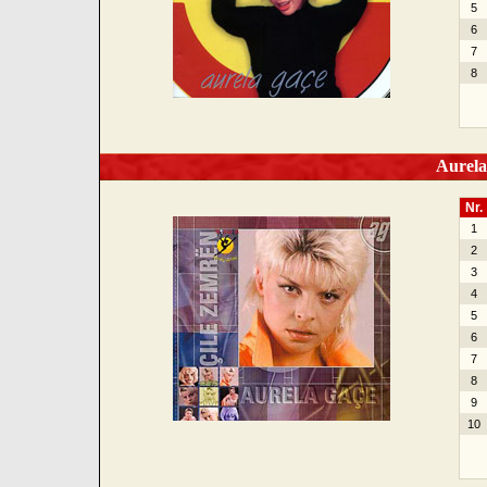
5
6
7
8
Aurela 
Nr.
1
2
3
4
5
6
7
8
9
10