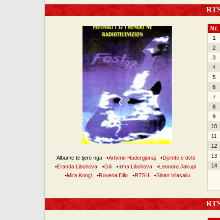
RTSH
Nr.
1
2
3
4
5
6
7
8
9
10
11
12
13
Albume të tjerë nga
•
Arbërie Hadergjonaj
•
Djemtë e detit
14
•
Eranda Libohova
•
Gili
•
Irma Libohova
•
Leonora Jakupi
•
Mira Konçi
•
Rovena Dilo
•
RTSH
•
Sinan Vllasaliu
RTSH