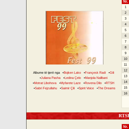
Nr.
1
2
3
4
5
6
7
8
9
10
11
12
Albume të tjerë nga
•
Bojken Lako
•
Françesk Radi
•
Gili
13
•
Juliana Pasha
•
Ledina Çelo
•
Manjola Nallbani
14
•
Motrat Libohova
•
Myfarete Laze
•
Rovena Dilo
•
RTSH
15
•
Sabri Fejzullahu
•
Saimir Çili
•
Spirit Voice
•
The Dreams
16
RTSH 
Nr.