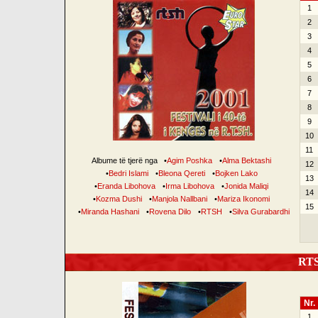
1
2
3
4
5
6
7
8
9
10
11
Albume të tjerë nga
•
Agim Poshka
•
Alma Bektashi
12
•
Bedri Islami
•
Bleona Qereti
•
Bojken Lako
13
•
Eranda Libohova
•
Irma Libohova
•
Jonida Maliqi
14
•
Kozma Dushi
•
Manjola Nallbani
•
Mariza Ikonomi
15
•
Miranda Hashani
•
Rovena Dilo
•
RTSH
•
Silva Gurabardhi
RTSH
Nr.
1