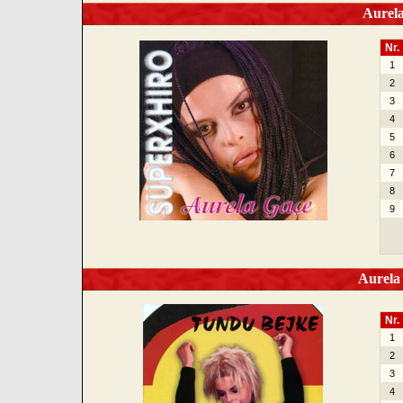
Aurela
Nr.
1
2
3
4
5
6
7
8
9
Aurela 
Nr.
1
2
3
4