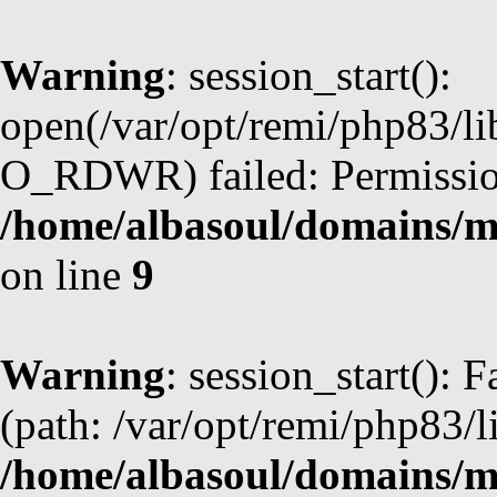
Warning
: session_start():
open(/var/opt/remi/php83/l
O_RDWR) failed: Permission
/home/albasoul/domains/m
on line
9
Warning
: session_start(): F
(path: /var/opt/remi/php83/l
/home/albasoul/domains/m