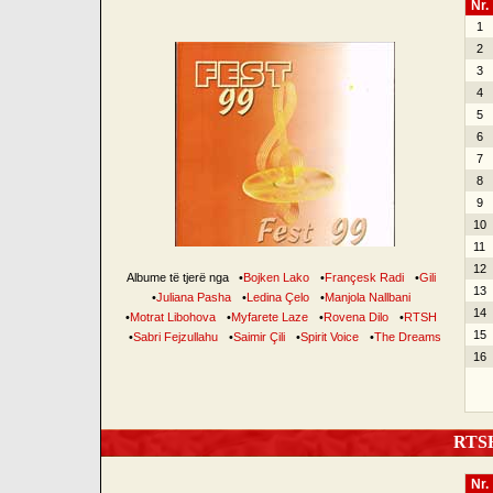
Nr.
1
2
3
4
5
6
7
8
9
10
11
12
Albume të tjerë nga
•
Bojken Lako
•
Françesk Radi
•
Gili
13
•
Juliana Pasha
•
Ledina Çelo
•
Manjola Nallbani
14
•
Motrat Libohova
•
Myfarete Laze
•
Rovena Dilo
•
RTSH
15
•
Sabri Fejzullahu
•
Saimir Çili
•
Spirit Voice
•
The Dreams
16
RTSH 
Nr.