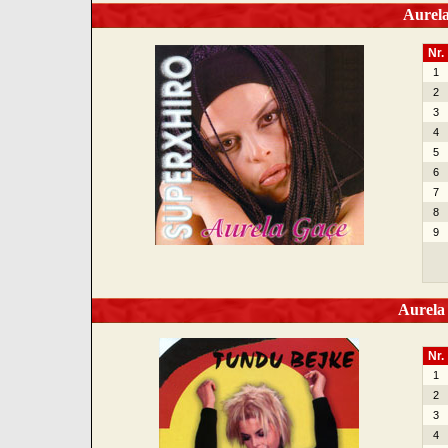
Aurela
Nr.
1
2
3
4
5
6
7
8
9
Aurela 
Nr.
1
2
3
4