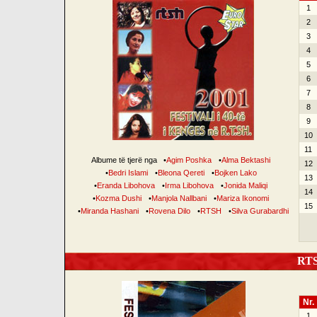
1
2
3
4
5
6
7
8
9
10
11
Albume të tjerë nga
•
Agim Poshka
•
Alma Bektashi
12
•
Bedri Islami
•
Bleona Qereti
•
Bojken Lako
13
•
Eranda Libohova
•
Irma Libohova
•
Jonida Maliqi
14
•
Kozma Dushi
•
Manjola Nallbani
•
Mariza Ikonomi
15
•
Miranda Hashani
•
Rovena Dilo
•
RTSH
•
Silva Gurabardhi
RTSH
Nr.
1