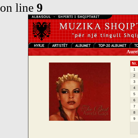
on line
9
Aurel
Nr.
1
2
3
4
5
6
7
8
9