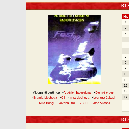
RTSH
Nr.
1
2
3
4
5
6
7
8
9
10
11
12
13
Albume të tjerë nga
•
Arbërie Hadergjonaj
•
Djemtë e detit
14
•
Eranda Libohova
•
Gili
•
Irma Libohova
•
Leonora Jakupi
•
Mira Konçi
•
Rovena Dilo
•
RTSH
•
Sinan Vllasaliu
RTSH