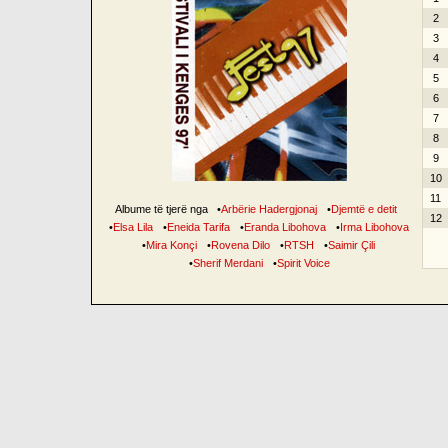
2
3
4
5
6
7
8
9
10
11
Albume të tjerë nga
•
Arbërie Hadergjonaj
•
Djemtë e detit
12
•
Elsa Lila
•
Eneida Tarifa
•
Eranda Libohova
•
Irma Libohova
•
Mira Konçi
•
Rovena Dilo
•
RTSH
•
Saimir Çili
•
Sherif Merdani
•
Spirit Voice