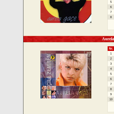
5
6
7
8
Aurela 
Nr.
1
2
3
4
5
6
7
8
9
10