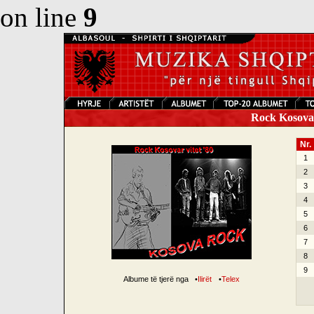
on line
9
Rock Kosovar
Nr.
1
2
3
4
5
6
7
8
9
Albume të tjerë nga
•
Ilirët
•
Telex