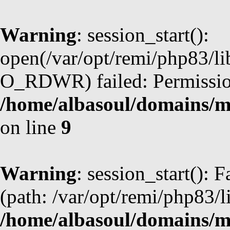
Warning
: session_start():
open(/var/opt/remi/php83/l
O_RDWR) failed: Permission
/home/albasoul/domains/m
on line
9
Warning
: session_start(): F
(path: /var/opt/remi/php83/l
/home/albasoul/domains/m