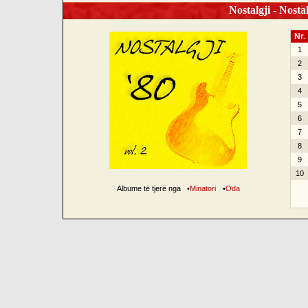
Nostalgji - Nostal
Nr.
1
2
3
4
5
6
7
8
9
10
Albume të tjerë nga
•
Minatori
•
Oda