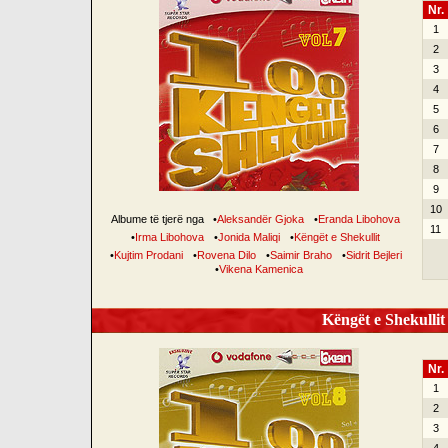
Nr.
1
2
3
4
5
6
7
8
9
10
Albume të tjerë nga
•
Aleksandër Gjoka
•
Eranda Libohova
11
•
Irma Libohova
•
Jonida Maliqi
•
Këngët e Shekullit
•
Kujtim Prodani
•
Rovena Dilo
•
Saimir Braho
•
Sidrit Bejleri
•
Vikena Kamenica
Këngët e Shekullit 
Nr.
1
2
3