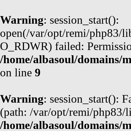
Warning
: session_start():
open(/var/opt/remi/php83/l
O_RDWR) failed: Permission
/home/albasoul/domains/m
on line
9
Warning
: session_start(): F
(path: /var/opt/remi/php83/l
/home/albasoul/domains/m