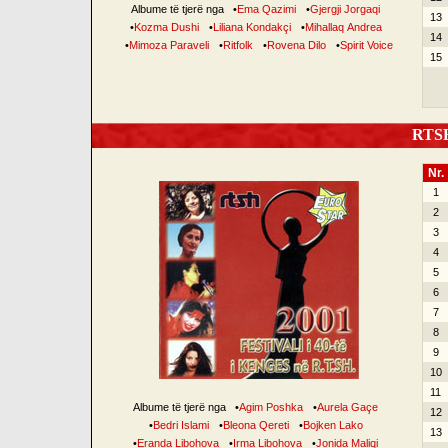
Albume të tjerë nga
•
Ema Qazimi
•
Gjergji Jorgaqi
13
•
Kozma Dushi
•
Liliana Kondakçi
•
Mihallaq Andrea
14
•
Mimoza Paraveli
•
Ritfolk
•
Rovena Dilo
•
Spirit Voice
15
RTSH 
Nr.
1
2
3
4
5
6
7
8
9
10
11
Albume të tjerë nga
•
Agim Poshka
•
Aurela Gaçe
12
•
Bedri Islami
•
Bleona Qereti
•
Bojken Lako
13
•
Eranda Libohova
•
Irma Libohova
•
Jonida Maliqi