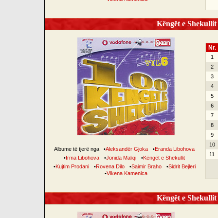
Këngët e Shekullit 
Nr.
1
2
3
4
5
6
7
8
9
10
Albume të tjerë nga
•
Aleksandër Gjoka
•
Eranda Libohova
11
•
Irma Libohova
•
Jonida Maliqi
•
Këngët e Shekullit
•
Kujtim Prodani
•
Rovena Dilo
•
Saimir Braho
•
Sidrit Bejleri
•
Vikena Kamenica
Këngët e Shekullit 