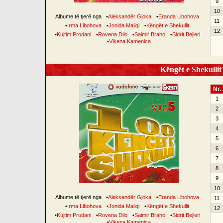
9
10
Albume të tjerë nga
•
Aleksandër Gjoka
•
Eranda Libohova
11
•
Irma Libohova
•
Jonida Maliqi
•
Këngët e Shekullit
12
•
Kujtim Prodani
•
Rovena Dilo
•
Saimir Braho
•
Sidrit Bejleri
•
Vikena Kamenica
Këngët e Shekullit 
Nr.
1
2
3
4
5
6
7
8
9
10
Albume të tjerë nga
•
Aleksandër Gjoka
•
Eranda Libohova
11
•
Irma Libohova
•
Jonida Maliqi
•
Këngët e Shekullit
12
•
Kujtim Prodani
•
Rovena Dilo
•
Saimir Braho
•
Sidrit Bejleri
•
Vikena Kamenica