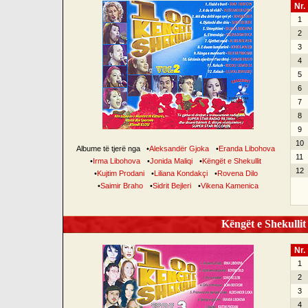
Nr.
1
2
3
4
5
6
7
8
9
10
Albume të tjerë nga
•
Aleksandër Gjoka
•
Eranda Libohova
11
•
Irma Libohova
•
Jonida Maliqi
•
Këngët e Shekullit
12
•
Kujtim Prodani
•
Liliana Kondakçi
•
Rovena Dilo
•
Saimir Braho
•
Sidrit Bejleri
•
Vikena Kamenica
Këngët e Shekullit 
Nr.
1
2
3
4