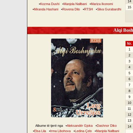
14
•
Kozma Dushi
•
Manjola Nallbani
•
Mariza Ikonomi
15
•
Miranda Hashani
•
Rovena Dilo
•
RTSH
•
Silva Gurabardhi
Alqi Bosh
Nr.
1
2
3
4
5
6
7
8
9
10
11
12
13
Albume të tjerë nga
•
Aleksandër Gjoka
•
Dashnor Diko
14
•
Elsa Lila
•
Irma Libohova
•
Ledina Çelo
•
Manjola Nallbani