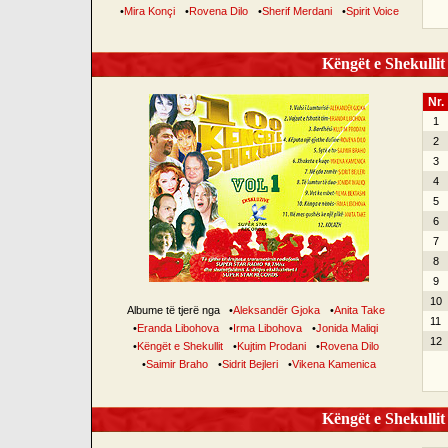
•
Mira Konçi
•
Rovena Dilo
•
Sherif Merdani
•
Spirit Voice
Këngët e Shekullit 
Nr.
1
2
3
4
5
6
7
8
9
10
Albume të tjerë nga
•
Aleksandër Gjoka
•
Anita Take
11
•
Eranda Libohova
•
Irma Libohova
•
Jonida Maliqi
12
•
Këngët e Shekullit
•
Kujtim Prodani
•
Rovena Dilo
•
Saimir Braho
•
Sidrit Bejleri
•
Vikena Kamenica
Këngët e Shekullit 