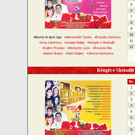
5
6
7
8
9
10
Albume të tjerë nga
•
Aleksandër Gjoka
•
Eranda Libohova
11
•
Irma Libohova
•
Jonida Maliqi
•
Këngët e Shekullit
12
•
Kujtim Prodani
•
Myfarete Laze
•
Rovena Dilo
•
Saimir Braho
•
Sidrit Bejleri
•
Vikena Kamenica
Këngët e Shekullit 
Nr.
1
2
3
4
5
6
7
8