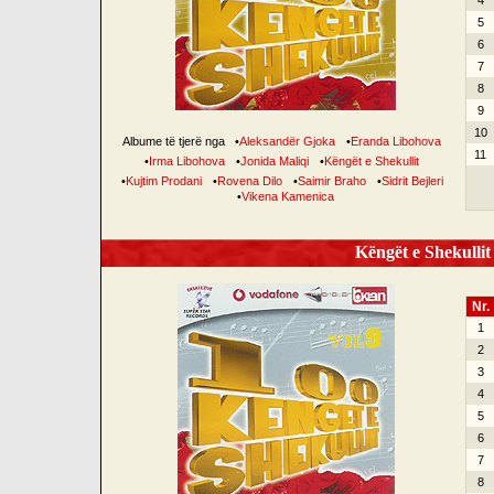
4
5
6
7
8
9
10
Albume të tjerë nga
•
Aleksandër Gjoka
•
Eranda Libohova
11
•
Irma Libohova
•
Jonida Maliqi
•
Këngët e Shekullit
•
Kujtim Prodani
•
Rovena Dilo
•
Saimir Braho
•
Sidrit Bejleri
•
Vikena Kamenica
Këngët e Shekullit 
Nr.
1
2
3
4
5
6
7
8