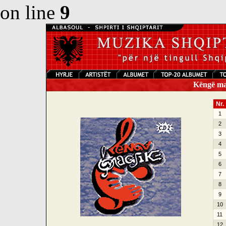
on line
9
Këngë mag
Nr.
1
2
3
4
5
6
7
8
9
10
11
12