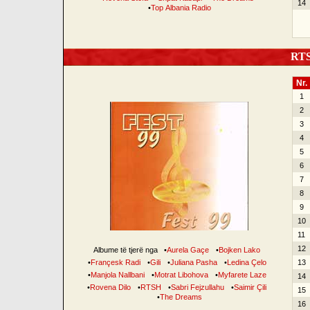
14
•
Top Albania Radio
RTSH
Nr.
1
2
3
4
5
6
7
8
9
10
11
12
Albume të tjerë nga
•
Aurela Gaçe
•
Bojken Lako
•
Françesk Radi
•
Gili
•
Juliana Pasha
•
Ledina Çelo
13
•
Manjola Nallbani
•
Motrat Libohova
•
Myfarete Laze
14
•
Rovena Dilo
•
RTSH
•
Sabri Fejzullahu
•
Saimir Çili
15
•
The Dreams
16