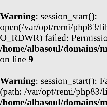
Warning
: session_start():
open(/var/opt/remi/php83/l
O_RDWR) failed: Permission
/home/albasoul/domains/m
on line
9
Warning
: session_start(): F
(path: /var/opt/remi/php83/l
/home/albasoul/domains/m