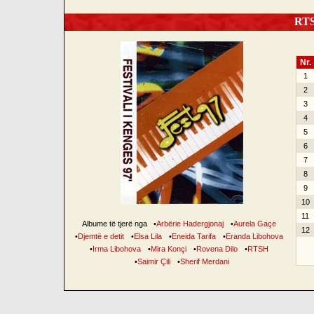
RTSH
Nr.
1
2
3
4
5
6
7
8
9
10
11
Albume të tjerë nga
•
Arbërie Hadergjonaj
•
Aurela Gaçe
12
•
Djemtë e detit
•
Elsa Lila
•
Eneida Tarifa
•
Eranda Libohova
•
Irma Libohova
•
Mira Konçi
•
Rovena Dilo
•
RTSH
•
Saimir Çili
•
Sherif Merdani