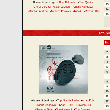
Albume të tjerë nga
•
Alma Bektashi
•
Ema Qazimi
13
•
Gjergji Jorgaqi
•
Kozma Dushi
•
Liliana Kondakçi
14
•
Mihallaq Andrea
•
Mimoza Paraveli
•
Ritfolk
•
Rovena Dilo
15
Top Alb
Nr.
1
2
3
4
5
6
7
8
9
10
11
Albume të tjerë nga
•
Top Albania Radio
•
Artan Kola
12
•
Eranda Libohova
•
Kristi
•
Lori
•
Rovena Dilo
13
•
Rovena Stefa
•
Shpat Kasapi
•
The Dreams