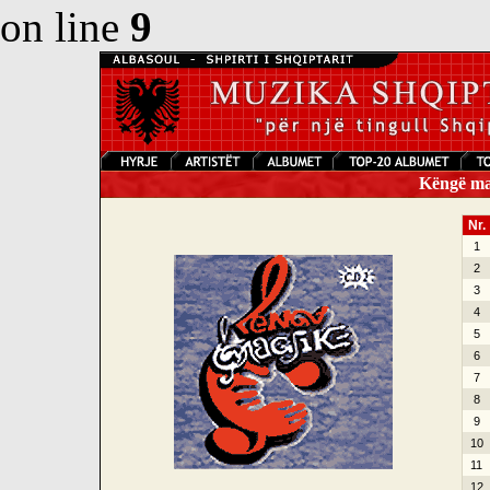
on line
9
Këngë mag
Nr.
1
2
3
4
5
6
7
8
9
10
11
12