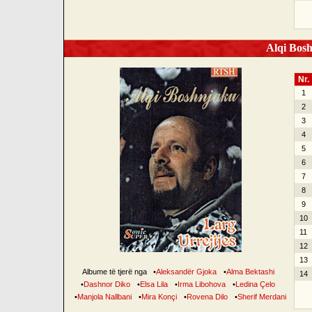
Alqi Bosh
Nr.
1
2
3
4
5
6
7
8
9
10
11
12
13
Albume të tjerë nga
•
Aleksandër Gjoka
•
Alma Bektashi
14
•
Dashnor Diko
•
Elsa Lila
•
Irma Libohova
•
Ledina Çelo
•
Manjola Nallbani
•
Mira Konçi
•
Rovena Dilo
•
Sherif Merdani