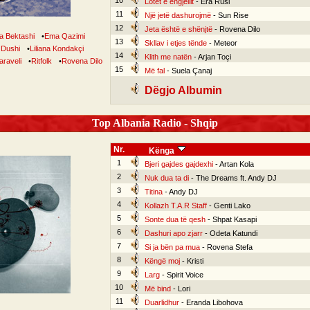
10
Lotët e ëngjëllit
- Era Rusi
11
Një jetë dashurojmë
- Sun Rise
12
Jeta është e shënjtë
- Rovena Dilo
a Bektashi
•
Ema Qazimi
13
Skllav i etjes tënde
- Meteor
Dushi
•
Liliana Kondakçi
14
Klith me natën
- Arjan Toçi
raveli
•
Ritfolk
•
Rovena Dilo
15
Më fal
- Suela Çanaj
Dëgjo Albumin
Top Albania Radio - Shqip
Nr.
Kënga
1
Bjeri gajdes gajdexhi
- Artan Kola
2
Nuk dua ta di
- The Dreams ft. Andy DJ
3
Titina
- Andy DJ
4
Kollazh T.A.R Staff
- Genti Lako
5
Sonte dua të qesh
- Shpat Kasapi
6
Dashuri apo zjarr
- Odeta Katundi
7
Si ja bën pa mua
- Rovena Stefa
8
Këngë moj
- Kristi
9
Larg
- Spirit Voice
10
Më bind
- Lori
11
Duarlidhur
- Eranda Libohova