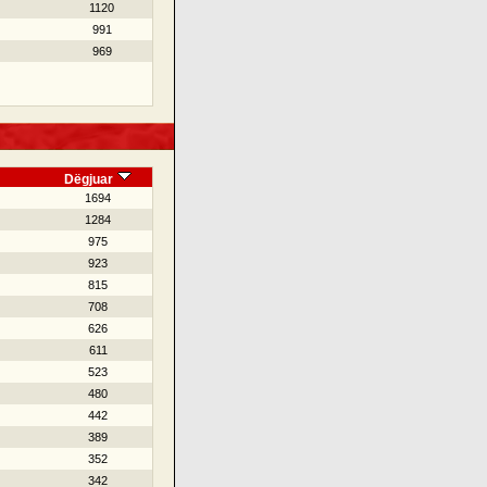
1120
991
969
Dëgjuar
1694
1284
975
923
815
708
626
611
523
480
442
389
352
342