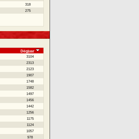
318
275
Dëgjuar
3104
2313
2123
1907
1748
1582
1497
1456
1442
1256
1175
1124
1057
978