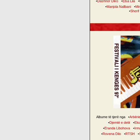
•
Dashnor Diko
•
Elsa Lila
•
•
Manjola Nallbani
•
Mir
•
Sherif
Albume të tjerë nga
•
Arbëri
•
Djemtë e detit
•
Elsa
•
Eranda Libohova
•
Irm
•
Rovena Dilo
•
RTSH
•