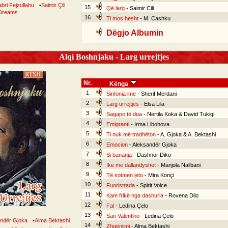
bri Fejzullahu
•
Saimir Çili
15
Që larg
- Saimir Cili
Dreams
16
Ti mos hesht
- M. Cashku
Dëgjo Albumin
Alqi Boshnjaku - Larg urrejtjes
Nr.
Kënga
1
Sinfonia ime
- Sherif Merdani
2
Larg urrejtjes
- Elsa Lila
3
Sagapo të dua
- Nertila Koka & David Tukiqi
4
Emigranti
- Irma Libohova
5
Ti nuk më tradhëton
- A. Gjoka & A. Bektashi
6
Emocion
- Aleksandër Gjoka
7
Si bananja
- Dashnor Diko
8
Ike me dallandyshet
- Manjola Nallbani
9
Të sotmen jeto
- Mira Konçi
10
Fuoristrada
- Spirit Voice
11
Kam frikë nga dashuria
- Rovena Dilo
12
Fal
- Ledina Çelo
13
San Valentino
- Ledina Çelo
ndër Gjoka
•
Alma Bektashi
14
Zhgënjimi
- Alma Bektashi