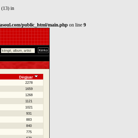
(13) in
asoul.com/public_html/main.php
on line
9
Dëgjuar
2278
1659
1268
1121
1021
931
883
840
775