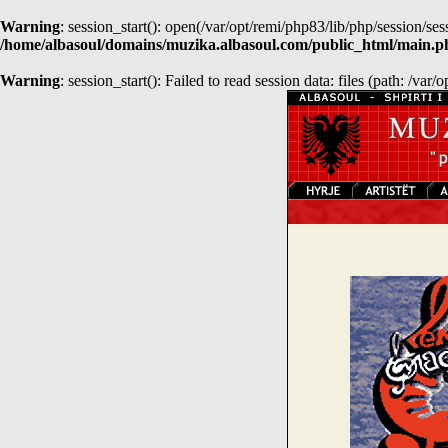
Warning
: session_start(): open(/var/opt/remi/php83/lib/php/sessio
/home/albasoul/domains/muzika.albasoul.com/public_html/main.p
Warning
: session_start(): Failed to read session data: files (path: /var