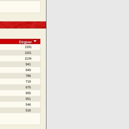
Dëgjuar
1591
1161
1134
941
849
786
719
675
655
551
546
516