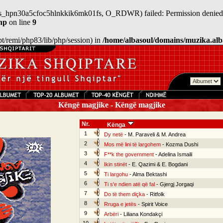
n/sess_hpn30a5cfoc5hlnkkik6mk01fs, O_RDWR) failed: Permission denied 
hp
on line
9
/opt/remi/php83/lib/php/session) in
/home/albasoul/domains/muzika.alb
Këngë magjike - Këngë magjike
Nr.
Kënga
1
Dy netë
- M. Paraveli & M. Andrea
2
Mos më lini të largohem
- Kozma Dushi
3
F**k the government
- Adelina Ismaili
4
Ikin stinët
- E. Qazimi & E. Bogdani
5
Ti largohu
- Alma Bektashi
6
Ti s'e ndien atë që fal
- Gjergj Jorgaqi
7
Do të them diçka
- Ritfolk
8
Rruga e jetës
- Spirit Voice
9
Arbëri
- Liliana Kondakçi