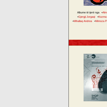
Albume të tjerë nga
•
Alm
•
Gjergji Jorgaqi
•
Kozma 
•
Mihallaq Andrea
•
Mimoza Pa