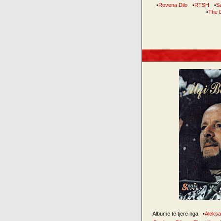
•
Rovena Dilo
•
RTSH
•
Sa
•
The 
Albume të tjerë nga
•
Aleksa