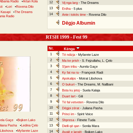
Albania Radio
•
Artan Kola
12
Vij nga larg
- The Dreams
ti
•
Lori
•
Rovena Dilo
13
Erdha
- 5 plus
 Kasapi
•
The Dreams
14
Ante i tokës time
- Rovena Dilo
ania Radio
Dëgjo Albumin
RTSH 1999 - Fest 99
Nr.
Kënga
1
Të ndizja
- Myfarete Laze
2
Ma ke prish
- S. Fejzullahu, L. Çelo
3
S'jam tribu
- Aurela Gaçe
4
Ky fat na ra
- Françesk Radi
5
Apokalips
- Motrat Libohova
6
O bukuri
- The Dreams, M. Nallbani
7
Bota ku jetoj
- Suela Kalaja
8
Duart lart
- Gili
9
Të fal vetveten
- Rovena Dilo
10
Dëgjoi zërat
- Juliana Pasha
11
Princi im
- Spirit Voice
12
rela Gaçe
•
Bojken Lako
Shpresa
- Fitnete Tuda
liana Pasha
•
Ledina Çelo
13
Dielli që qan
- Sonila Mara
 Libohova
•
Myfarete Laze
14
Asgjë e largët
- Bojken Lako