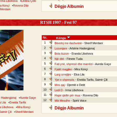
Irma Libohova
•
Ledina Çelo
a Konçi
•
Rovena Dilo
Dëgjo Albumin
 Merdani
RTSH 1997 - Fest 97
Nr.
Kënga
1
Bisedoj me dashurinë
- Sherif Merdani
2
Lozonjare
- Arbërie Hadergjonaj
3
Bota iluzion
- Eranda Libohova
4
Një ditë
- Fitnete Tuda
5
Fati ynë, shpresë dhe marrëzi
- Aurela Gaçe
6
Fjalët magjike
- Mira Konçi
7
Larg urrejtjes
- Elsa Lila
8
Yjet e shpresës
- Eneida Tarifa, Saimir Çili
9
Mos qaj
- Djemtë e Detit
10
Ledi D
- Irma Libohova
11
Hape qiellin për mua
- Rovena Dilo
e Hadergjonaj
•
Aurela Gaçe
12
Mbi Mesdhe
- Spirit Voice
 Lila
•
Eneida Tarifa
a Libohova
•
Mira Konçi
Dëgjo Albumin
Saimir Çili
•
Sherif Merdani