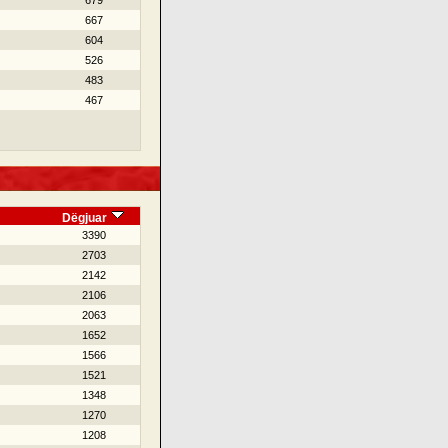
679
667
604
526
483
467
Dëgjuar
3390
2703
2142
2106
2063
1652
1566
1521
1348
1270
1208