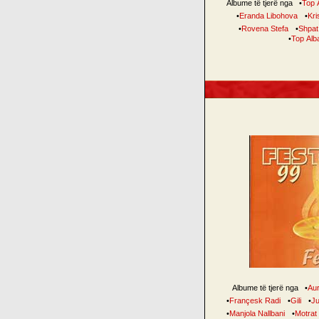
Albume të tjerë nga
•
Top 
•
Eranda Libohova
•
Kris
•
Rovena Stefa
•
Shpat
•
Top Alb
Albume të tjerë nga
•
Au
•
Françesk Radi
•
Gili
•
Ju
•
Manjola Nallbani
•
Motrat