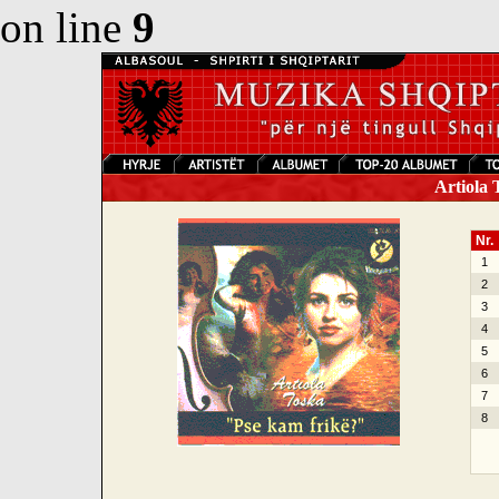
on line
9
Artiola 
Nr.
1
2
3
4
5
6
7
8