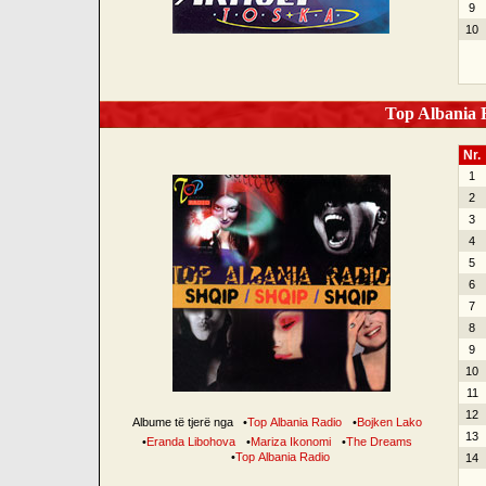
9
10
Top Albania R
Nr.
1
2
3
4
5
6
7
8
9
10
11
12
Albume të tjerë nga
•
Top Albania Radio
•
Bojken Lako
13
•
Eranda Libohova
•
Mariza Ikonomi
•
The Dreams
•
Top Albania Radio
14