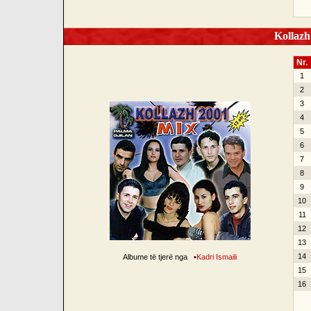
Kollazh
Nr.
1
2
3
4
5
6
7
8
9
10
11
12
13
14
Albume të tjerë nga
•
Kadri Ismaili
15
16