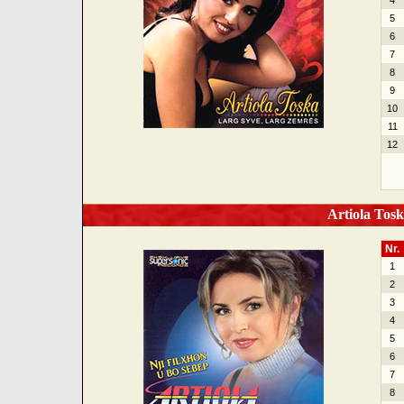
4
5
6
7
8
9
10
11
12
Artiola Toska
Nr.
1
2
3
4
5
6
7
8