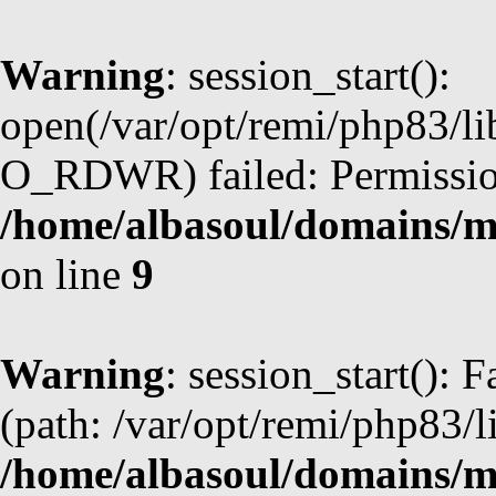
Warning
: session_start():
open(/var/opt/remi/php83/li
O_RDWR) failed: Permission
/home/albasoul/domains/m
on line
9
Warning
: session_start(): F
(path: /var/opt/remi/php83/l
/home/albasoul/domains/m