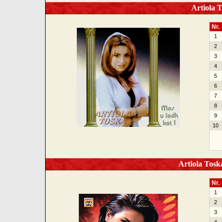
Artiola T
Nr.
1
2
3
4
5
6
7
8
9
10
Artiola Toska
Nr.
1
2
3