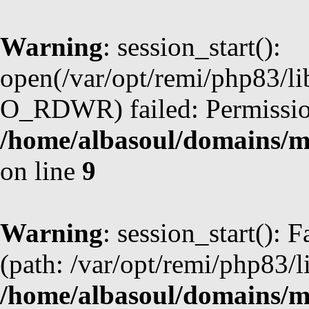
Warning
: session_start():
open(/var/opt/remi/php83/l
O_RDWR) failed: Permission
/home/albasoul/domains/m
on line
9
Warning
: session_start(): F
(path: /var/opt/remi/php83/l
/home/albasoul/domains/m