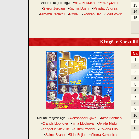
Albume të tjerë nga
•
Alma Bektashi
•
Ema Qazimi
13
•
Gjergji Jorgaqi
•
Kozma Dushi
•
Mihallaq Andrea
14
•
Mimoza Paraveli
•
Ritfolk
•
Rovena Dilo
•
Spirit Voice
15
Këngët e Shekullit 
Nr.
1
2
3
4
5
6
7
8
9
10
Albume të tjerë nga
•
Aleksandër Gjoka
•
Alma Bektashi
11
•
Eranda Libohova
•
Irma Libohova
•
Jonida Maliqi
12
•
Këngët e Shekullit
•
Kujtim Prodani
•
Rovena Dilo
•
Saimir Braho
•
Sidrit Bejleri
•
Vikena Kamenica