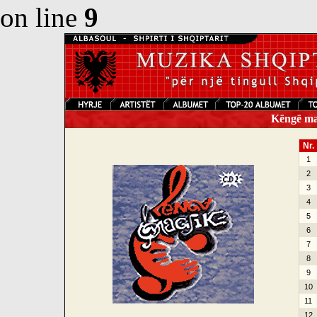
on line
9
Këngë mag
Nr.
1
2
3
4
5
6
7
8
9
10
11
12