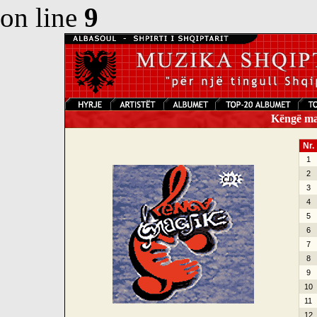
on line
9
Këngë mag
Nr.
1
2
3
4
5
6
7
8
9
10
11
12