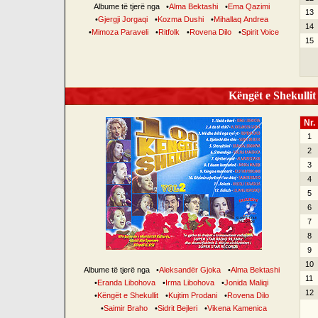
Albume të tjerë nga
•
Alma Bektashi
•
Ema Qazimi
13
•
Gjergji Jorgaqi
•
Kozma Dushi
•
Mihallaq Andrea
14
•
Mimoza Paraveli
•
Ritfolk
•
Rovena Dilo
•
Spirit Voice
15
Këngët e Shekullit 
Nr.
1
2
3
4
5
6
7
8
9
10
Albume të tjerë nga
•
Aleksandër Gjoka
•
Alma Bektashi
11
•
Eranda Libohova
•
Irma Libohova
•
Jonida Maliqi
12
•
Këngët e Shekullit
•
Kujtim Prodani
•
Rovena Dilo
•
Saimir Braho
•
Sidrit Bejleri
•
Vikena Kamenica