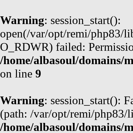
Warning
: session_start():
open(/var/opt/remi/php83/li
O_RDWR) failed: Permission
/home/albasoul/domains/m
on line
9
Warning
: session_start(): F
(path: /var/opt/remi/php83/l
/home/albasoul/domains/m