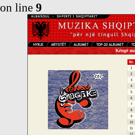
on line
9
Këngë mag
Nr.
1
2
3
4
5
6
7
8
9
10
11
12