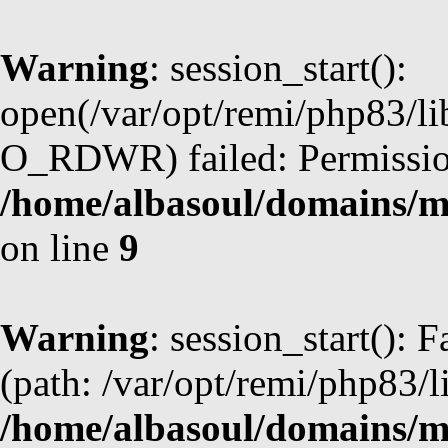
Warning
: session_start():
open(/var/opt/remi/php83/l
O_RDWR) failed: Permission
/home/albasoul/domains/m
on line
9
Warning
: session_start(): F
(path: /var/opt/remi/php83/l
/home/albasoul/domains/m