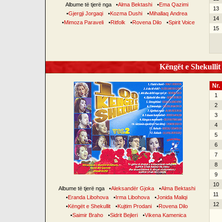
Albume të tjerë nga
•
Alma Bektashi
•
Ema Qazimi
13
•
Gjergji Jorgaqi
•
Kozma Dushi
•
Mihallaq Andrea
14
•
Mimoza Paraveli
•
Ritfolk
•
Rovena Dilo
•
Spirit Voice
15
Këngët e Shekullit 
Nr.
1
2
3
4
5
6
7
8
9
10
Albume të tjerë nga
•
Aleksandër Gjoka
•
Alma Bektashi
11
•
Eranda Libohova
•
Irma Libohova
•
Jonida Maliqi
12
•
Këngët e Shekullit
•
Kujtim Prodani
•
Rovena Dilo
•
Saimir Braho
•
Sidrit Bejleri
•
Vikena Kamenica