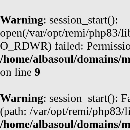
Warning
: session_start():
open(/var/opt/remi/php83/l
O_RDWR) failed: Permission
/home/albasoul/domains/m
on line
9
Warning
: session_start(): F
(path: /var/opt/remi/php83/l
/home/albasoul/domains/m