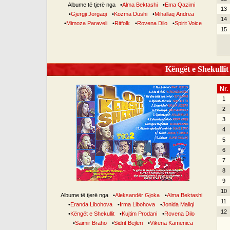
Albume të tjerë nga
•
Alma Bektashi
•
Ema Qazimi
13
•
Gjergji Jorgaqi
•
Kozma Dushi
•
Mihallaq Andrea
14
•
Mimoza Paraveli
•
Ritfolk
•
Rovena Dilo
•
Spirit Voice
15
Këngët e Shekullit 
Nr.
1
2
3
4
5
6
7
8
9
10
Albume të tjerë nga
•
Aleksandër Gjoka
•
Alma Bektashi
11
•
Eranda Libohova
•
Irma Libohova
•
Jonida Maliqi
12
•
Këngët e Shekullit
•
Kujtim Prodani
•
Rovena Dilo
•
Saimir Braho
•
Sidrit Bejleri
•
Vikena Kamenica