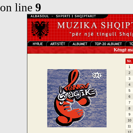
on line
9
Këngë mag
Nr.
1
2
3
4
5
6
7
8
9
10
11
12