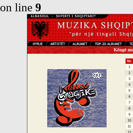
on line
9
Këngë mag
Nr.
1
2
3
4
5
6
7
8
9
10
11
12