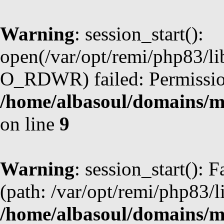
Warning
: session_start():
open(/var/opt/remi/php83/l
O_RDWR) failed: Permission
/home/albasoul/domains/m
on line
9
Warning
: session_start(): F
(path: /var/opt/remi/php83/l
/home/albasoul/domains/m