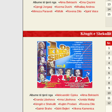
Albume të tjerë nga
•
Alma Bektashi
•
Ema Qazimi
13
•
Gjergji Jorgaqi
•
Kozma Dushi
•
Mihallaq Andrea
14
•
Mimoza Paraveli
•
Ritfolk
•
Rovena Dilo
•
Spirit Voice
15
Këngët e Shekullit 
Nr.
1
2
3
4
5
6
7
8
9
10
Albume të tjerë nga
•
Aleksandër Gjoka
•
Alma Bektashi
11
•
Eranda Libohova
•
Irma Libohova
•
Jonida Maliqi
12
•
Këngët e Shekullit
•
Kujtim Prodani
•
Rovena Dilo
•
Saimir Braho
•
Sidrit Bejleri
•
Vikena Kamenica