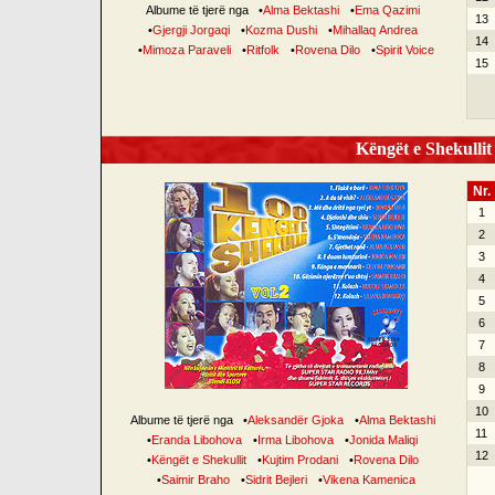
Albume të tjerë nga
•
Alma Bektashi
•
Ema Qazimi
13
•
Gjergji Jorgaqi
•
Kozma Dushi
•
Mihallaq Andrea
14
•
Mimoza Paraveli
•
Ritfolk
•
Rovena Dilo
•
Spirit Voice
15
Këngët e Shekullit 
Nr.
1
2
3
4
5
6
7
8
9
10
Albume të tjerë nga
•
Aleksandër Gjoka
•
Alma Bektashi
11
•
Eranda Libohova
•
Irma Libohova
•
Jonida Maliqi
12
•
Këngët e Shekullit
•
Kujtim Prodani
•
Rovena Dilo
•
Saimir Braho
•
Sidrit Bejleri
•
Vikena Kamenica