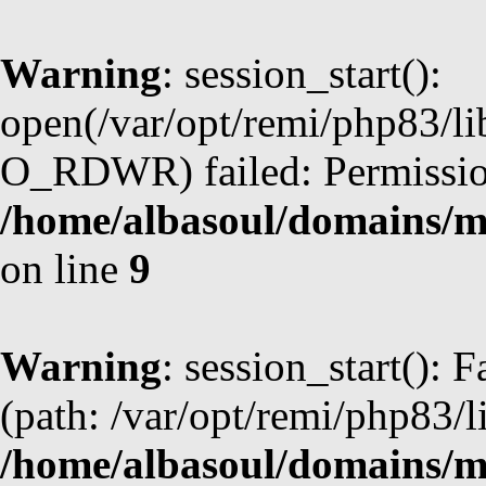
Warning
: session_start():
open(/var/opt/remi/php83/l
O_RDWR) failed: Permission
/home/albasoul/domains/m
on line
9
Warning
: session_start(): F
(path: /var/opt/remi/php83/l
/home/albasoul/domains/m