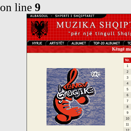
on line
9
Këngë mag
Nr.
1
2
3
4
5
6
7
8
9
10
11
12