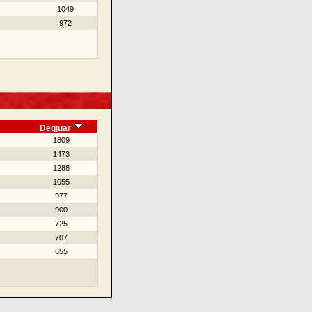
1049
972
Dëgjuar
1809
1473
1288
1055
977
900
725
707
655