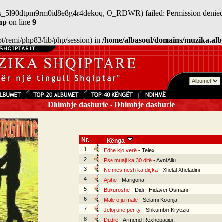
n/sess_5l90dtpm9rm0id8e8g4r4dekoq, O_RDWR) failed: Permission denied
hp
on line
9
/opt/remi/php83/lib/php/session) in
/home/albasoul/domains/muzika.alb
Dhimbje dashurie - Dhimbje dashurie
Nr.
Kënga
1
Edhe kjo verë
- Telex
2
Pse muaji ka 30 ditë
- Avni Aliu
3
Në mes nesh ka diçka
- Xhelal Xheladini
4
Ajshe
- Marigona
5
Bukuroshe
- Didi - Hidaver Osmani
6
Male o ju male
- Selami Kolonja
7
Jetoj unë për ty
- Shkumbin Kryeziu
8
Dudije
- Armend Rexhepagiqi