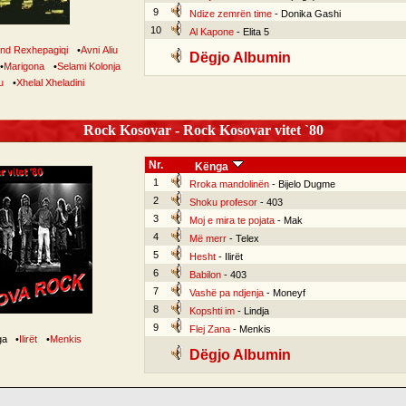
9
Ndize zemrën time
- Donika Gashi
10
Al Kapone
- Elita 5
nd Rexhepagiqi
•
Avni Aliu
Dëgjo Albumin
•
Marigona
•
Selami Kolonja
u
•
Xhelal Xheladini
Rock Kosovar - Rock Kosovar vitet `80
Nr.
Kënga
1
Rroka mandolinën
- Bijelo Dugme
2
Shoku profesor
- 403
3
Moj e mira te pojata
- Mak
4
Më merr
- Telex
5
Hesht
- Ilirët
6
Babilon
- 403
7
Vashë pa ndjenja
- Moneyf
8
Kopshti im
- Lindja
9
Flej Zana
- Menkis
nga
•
Ilirët
•
Menkis
Dëgjo Albumin