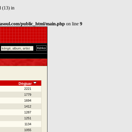
 (13) in
asoul.com/public_html/main.php
on line
9
Dëgjuar
2221
1779
1694
1412
1287
1251
1134
1055