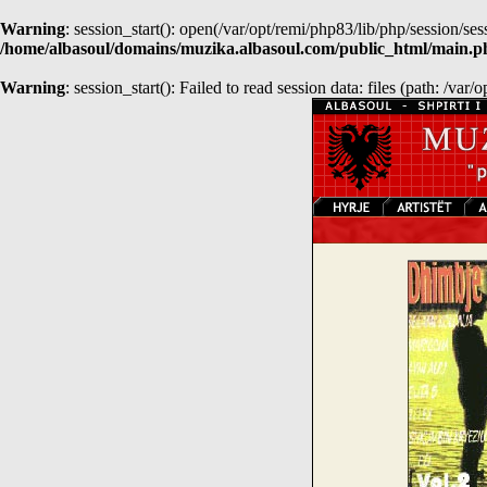
Warning
: session_start(): open(/var/opt/remi/php83/lib/php/sessio
/home/albasoul/domains/muzika.albasoul.com/public_html/main.p
Warning
: session_start(): Failed to read session data: files (path: /var