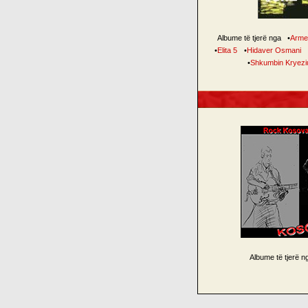
Albume të tjerë nga
•
Arme
•
Elita 5
•
Hidaver Osmani
•
Shkumbin Kryezi
Albume të tjerë 