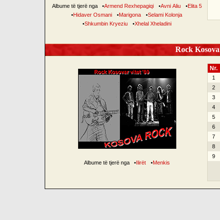
Albume të tjerë nga
•
Armend Rexhepagiqi
•
Avni Aliu
•
Elita 5
•
Hidaver Osmani
•
Marigona
•
Selami Kolonja
•
Shkumbin Kryeziu
•
Xhelal Xheladini
Rock Kosovar
Nr.
1
2
3
4
5
6
7
8
9
Albume të tjerë nga
•
Ilirët
•
Menkis