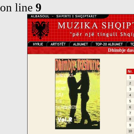
on line
9
Dhimbje dash
Nr.
1
2
3
4
5
6
7
8
9
10