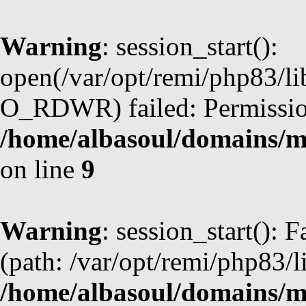
Warning
: session_start():
open(/var/opt/remi/php83/l
O_RDWR) failed: Permission
/home/albasoul/domains/m
on line
9
Warning
: session_start(): F
(path: /var/opt/remi/php83/l
/home/albasoul/domains/m