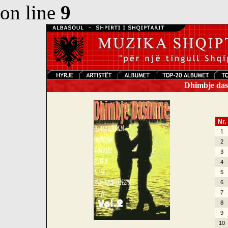
on line
9
Dhimbje dash
Nr.
1
2
3
4
5
6
7
8
9
10