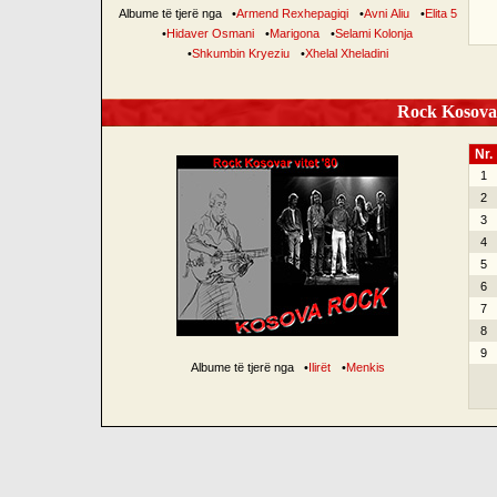
Albume të tjerë nga
•
Armend Rexhepagiqi
•
Avni Aliu
•
Elita 5
•
Hidaver Osmani
•
Marigona
•
Selami Kolonja
•
Shkumbin Kryeziu
•
Xhelal Xheladini
Rock Kosovar
Nr.
1
2
3
4
5
6
7
8
9
Albume të tjerë nga
•
Ilirët
•
Menkis