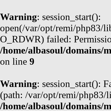
Warning
: session_start():
open(/var/opt/remi/php83/l
O_RDWR) failed: Permission
/home/albasoul/domains/m
on line
9
Warning
: session_start(): F
(path: /var/opt/remi/php83/l
/home/albasoul/domains/m