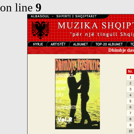
on line
9
Dhimbje dash
Nr.
1
2
3
4
5
6
7
8
9
10