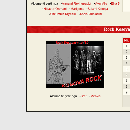
Albume të tjerë nga
•
Armend Rexhepagiqi
•
Avni Aliu
•
Elita 5
•
Hidaver Osmani
•
Marigona
•
Selami Kolonja
•
Shkumbin Kryeziu
•
Xhelal Xheladini
Rock Kosovar
Nr.
1
2
3
4
5
6
7
8
9
Albume të tjerë nga
•
Ilirët
•
Menkis