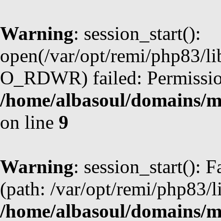
Warning
: session_start():
open(/var/opt/remi/php83/l
O_RDWR) failed: Permission
/home/albasoul/domains/m
on line
9
Warning
: session_start(): F
(path: /var/opt/remi/php83/l
/home/albasoul/domains/m