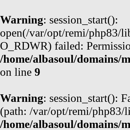
Warning
: session_start():
open(/var/opt/remi/php83/l
O_RDWR) failed: Permission
/home/albasoul/domains/m
on line
9
Warning
: session_start(): F
(path: /var/opt/remi/php83/l
/home/albasoul/domains/m