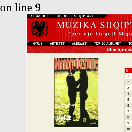
on line
9
Dhimbje dash
Nr.
1
2
3
4
5
6
7
8
9
10