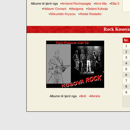
Albume të tjerë nga
•
Armend Rexhepagiqi
•
Avni Aliu
•
Elita 5
•
Hidaver Osmani
•
Marigona
•
Selami Kolonja
•
Shkumbin Kryeziu
•
Xhelal Xheladini
Rock Kosovar
Nr.
1
2
3
4
5
6
7
8
9
Albume të tjerë nga
•
Ilirët
•
Menkis