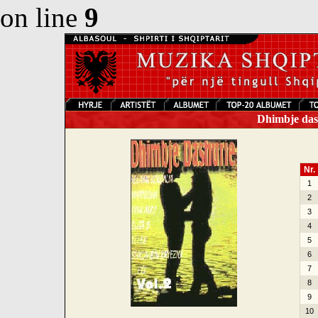
on line
9
Dhimbje dash
Nr.
1
2
3
4
5
6
7
8
9
10