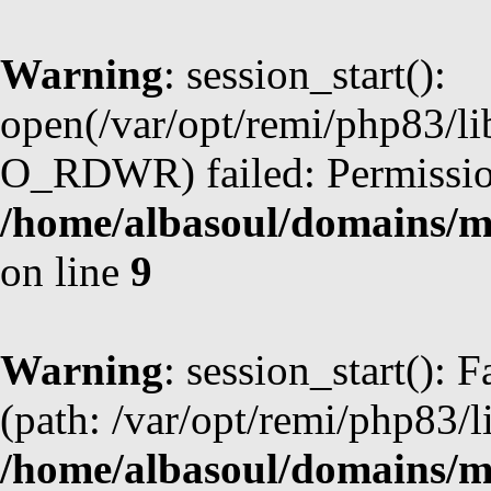
Warning
: session_start():
open(/var/opt/remi/php83/l
O_RDWR) failed: Permission
/home/albasoul/domains/m
on line
9
Warning
: session_start(): F
(path: /var/opt/remi/php83/l
/home/albasoul/domains/m