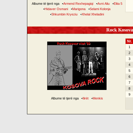
Albume të tjerë nga
•
Armend Rexhepagiqi
•
Avni Aliu
•
Elita 5
•
Hidaver Osmani
•
Marigona
•
Selami Kolonja
•
Shkumbin Kryeziu
•
Xhelal Xheladini
Rock Kosovar
Nr.
1
2
3
4
5
6
7
8
9
Albume të tjerë nga
•
Ilirët
•
Menkis