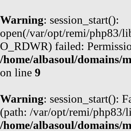
Warning
: session_start():
open(/var/opt/remi/php83/l
O_RDWR) failed: Permission
/home/albasoul/domains/m
on line
9
Warning
: session_start(): F
(path: /var/opt/remi/php83/l
/home/albasoul/domains/m