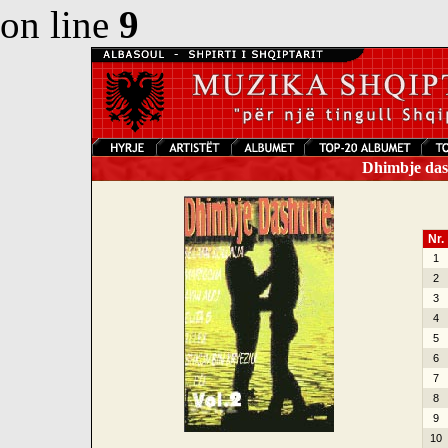
on line
9
Dhimbje dash
Nr.
1
2
3
4
5
6
7
8
9
10