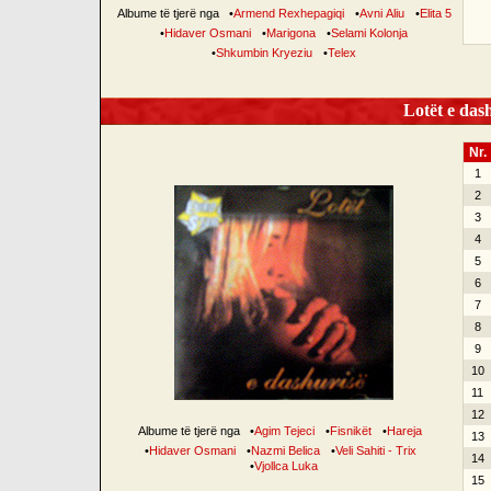
Albume të tjerë nga
•
Armend Rexhepagiqi
•
Avni Aliu
•
Elita 5
•
Hidaver Osmani
•
Marigona
•
Selami Kolonja
•
Shkumbin Kryeziu
•
Telex
Lotët e dash
Nr.
1
2
3
4
5
6
7
8
9
10
11
12
Albume të tjerë nga
•
Agim Tejeci
•
Fisnikët
•
Hareja
13
•
Hidaver Osmani
•
Nazmi Belica
•
Veli Sahiti - Trix
14
•
Vjollca Luka
15