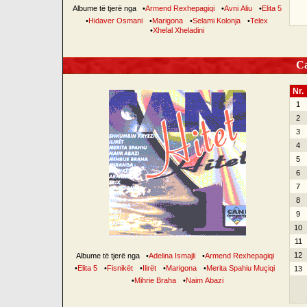
Albume të tjerë nga
•
Armend Rexhepagiqi
•
Avni Aliu
•
Elita 5
•
Hidaver Osmani
•
Marigona
•
Selami Kolonja
•
Telex
•
Xhelal Xheladini
Can
Nr.
1
2
3
4
5
6
7
8
9
10
11
12
Albume të tjerë nga
•
Adelina Ismajli
•
Armend Rexhepagiqi
•
Elita 5
•
Fisnikët
•
Ilirët
•
Marigona
•
Merita Spahiu Muçiqi
13
•
Mihrie Braha
•
Naim Abazi