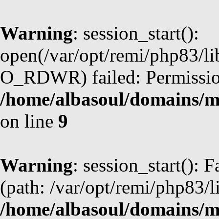
Warning
: session_start():
open(/var/opt/remi/php83/
O_RDWR) failed: Permission
/home/albasoul/domains/m
on line
9
Warning
: session_start(): F
(path: /var/opt/remi/php83/l
/home/albasoul/domains/m