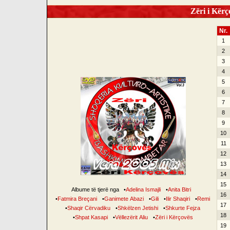
Zëri i Kërço
Nr.
1
2
3
4
5
6
7
8
9
10
11
12
13
14
15
Albume të tjerë nga
•
Adelina Ismajli
•
Anita Bitri
16
•
Fatmira Breçani
•
Ganimete Abazi
•
Gili
•
Ilir Shaqiri
•
Remi
17
•
Shaqir Cërvadiku
•
Shkëlzen Jetishi
•
Shkurte Fejza
18
•
Shpat Kasapi
•
Vëllezërit Aliu
•
Zëri i Kërçovës
19