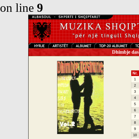
on line
9
Dhimbje dash
Nr.
1
2
3
4
5
6
7
8
9
10