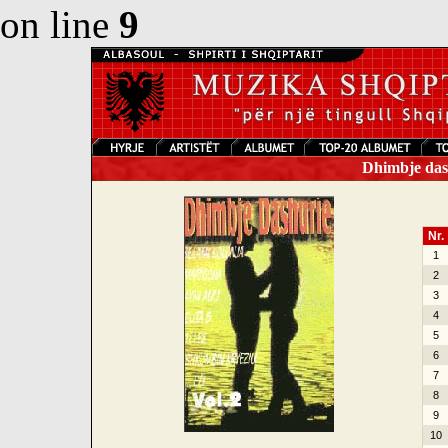
on line
9
Dhimbje dash
Nr.
1
2
3
4
5
6
7
8
9
10