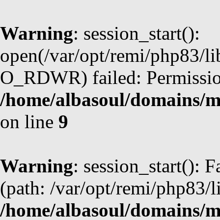
Warning
: session_start():
open(/var/opt/remi/php83/l
O_RDWR) failed: Permission
/home/albasoul/domains/m
on line
9
Warning
: session_start(): F
(path: /var/opt/remi/php83/l
/home/albasoul/domains/m