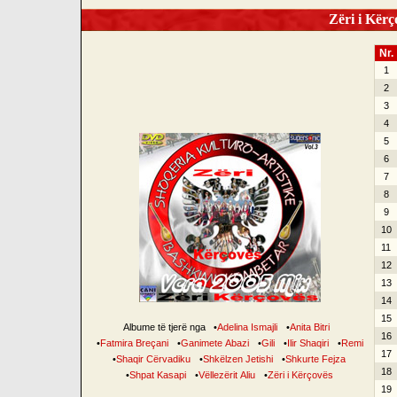
Zëri i Kërço
Nr.
1
2
3
4
5
6
7
8
9
10
11
12
13
14
15
Albume të tjerë nga
•
Adelina Ismajli
•
Anita Bitri
16
•
Fatmira Breçani
•
Ganimete Abazi
•
Gili
•
Ilir Shaqiri
•
Remi
17
•
Shaqir Cërvadiku
•
Shkëlzen Jetishi
•
Shkurte Fejza
18
•
Shpat Kasapi
•
Vëllezërit Aliu
•
Zëri i Kërçovës
19