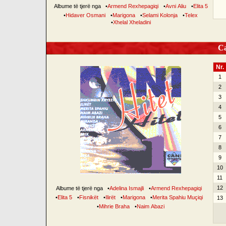
Albume të tjerë nga
•
Armend Rexhepagiqi
•
Avni Aliu
•
Elita 5
•
Hidaver Osmani
•
Marigona
•
Selami Kolonja
•
Telex
•
Xhelal Xheladini
Can
Nr.
1
2
3
4
5
6
7
8
9
10
11
12
Albume të tjerë nga
•
Adelina Ismajli
•
Armend Rexhepagiqi
•
Elita 5
•
Fisnikët
•
Ilirët
•
Marigona
•
Merita Spahiu Muçiqi
13
•
Mihrie Braha
•
Naim Abazi