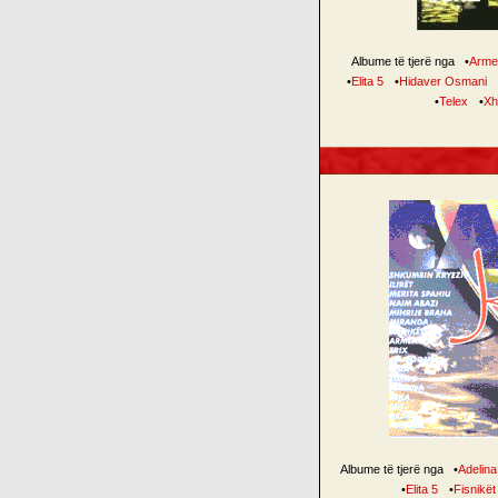
Albume të tjerë nga
•
Arme
•
Elita 5
•
Hidaver Osmani
•
Telex
•
Xh
Albume të tjerë nga
•
Adelina 
•
Elita 5
•
Fisnikët