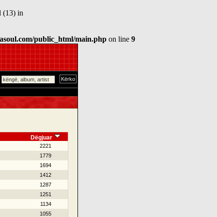
 (13) in
asoul.com/public_html/main.php
on line
9
Dëgjuar
2221
1779
1694
1412
1287
1251
1134
1055