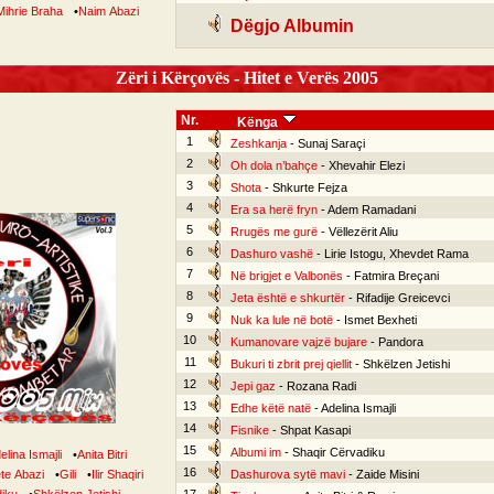
Mihrie Braha
•
Naim Abazi
Dëgjo Albumin
Zëri i Kërçovës - Hitet e Verës 2005
Nr.
Kënga
1
Zeshkanja
- Sunaj Saraçi
2
Oh dola n’bahçe
- Xhevahir Elezi
3
Shota
- Shkurte Fejza
4
Era sa herë fryn
- Adem Ramadani
5
Rrugës me gurë
- Vëllezërit Aliu
6
Dashuro vashë
- Lirie Istogu, Xhevdet Rama
7
Në brigjet e Valbonës
- Fatmira Breçani
8
Jeta është e shkurtër
- Rifadije Greicevci
9
Nuk ka lule në botë
- Ismet Bexheti
10
Kumanovare vajzë bujare
- Pandora
11
Bukuri ti zbrit prej qiellit
- Shkëlzen Jetishi
12
Jepi gaz
- Rozana Radi
13
Edhe këtë natë
- Adelina Ismajli
14
Fisnike
- Shpat Kasapi
15
Albumi im
- Shaqir Cërvadiku
elina Ismajli
•
Anita Bitri
16
te Abazi
•
Gili
•
Ilir Shaqiri
Dashurova sytë mavi
- Zaide Misini