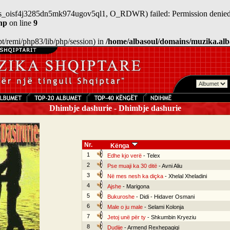
n/sess_oisf4j3285dn5mk974ugov5ql1, O_RDWR) failed: Permission denied
hp
on line
9
/opt/remi/php83/lib/php/session) in
/home/albasoul/domains/muzika.alb
Dhimbje dashurie - Dhimbje dashurie
Nr.
Kënga
1
Edhe kjo verë
- Telex
2
Pse muaji ka 30 ditë
- Avni Aliu
3
Në mes nesh ka diçka
- Xhelal Xheladini
4
Ajshe
- Marigona
5
Bukuroshe
- Didi - Hidaver Osmani
6
Male o ju male
- Selami Kolonja
7
Jetoj unë për ty
- Shkumbin Kryeziu
8
Dudije
- Armend Rexhepagiqi