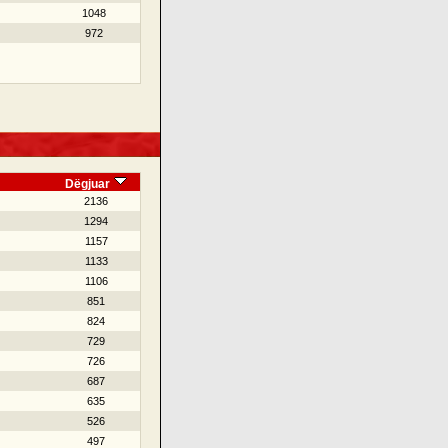
1048
972
Dëgjuar
2136
1294
1157
1133
1106
851
824
729
726
687
635
526
497