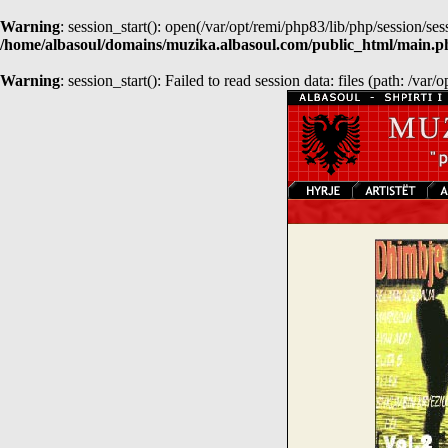
Warning
: session_start(): open(/var/opt/remi/php83/lib/php/sessio
/home/albasoul/domains/muzika.albasoul.com/public_html/main.p
Warning
: session_start(): Failed to read session data: files (path: /var