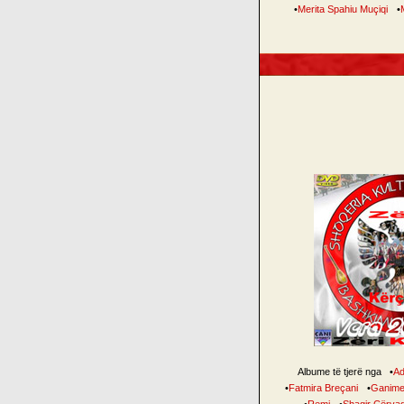
•
Merita Spahiu Muçiqi
•
Albume të tjerë nga
•
Ad
•
Fatmira Breçani
•
Ganime