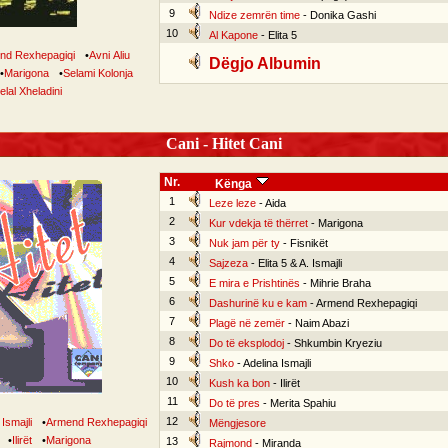
9
Ndize zemrën time
- Donika Gashi
10
Al Kapone
- Elita 5
nd Rexhepagiqi
•
Avni Aliu
Dëgjo Albumin
•
Marigona
•
Selami Kolonja
elal Xheladini
Cani - Hitet Cani
Nr.
Kënga
1
Leze leze
- Aida
2
Kur vdekja të thërret
- Marigona
3
Nuk jam për ty
- Fisnikët
4
Sajzeza
- Elita 5 & A. Ismajli
5
E mira e Prishtinës
- Mihrie Braha
6
Dashurinë ku e kam
- Armend Rexhepagiqi
7
Plagë në zemër
- Naim Abazi
8
Do të eksplodoj
- Shkumbin Kryeziu
9
Shko
- Adelina Ismajli
10
Kush ka bon
- Ilirët
11
Do të pres
- Merita Spahiu
12
Ismajli
•
Armend Rexhepagiqi
Mëngjesore
•
Ilirët
•
Marigona
13
Rajmond
- Miranda