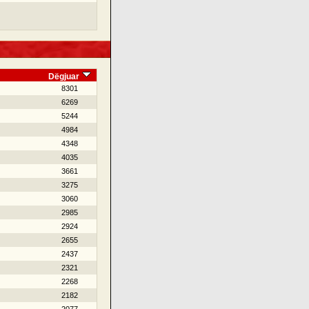
Dëgjuar
8301
6269
5244
4984
4348
4035
3661
3275
3060
2985
2924
2655
2437
2321
2268
2182