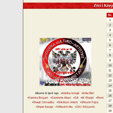
Zëri i Kërço
Nr.
1
2
3
4
5
6
7
8
9
10
11
12
13
14
15
Albume të tjerë nga
•
Adelina Ismajli
•
Anita Bitri
16
•
Fatmira Breçani
•
Ganimete Abazi
•
Gili
•
Ilir Shaqiri
•
Remi
17
•
Shaqir Cërvadiku
•
Shkëlzen Jetishi
•
Shkurte Fejza
18
•
Shpat Kasapi
•
Vëllezërit Aliu
•
Zëri i Kërçovës
19