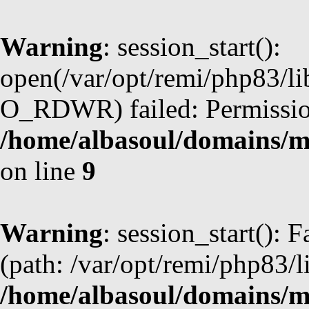
Warning
: session_start():
open(/var/opt/remi/php83/l
O_RDWR) failed: Permission
/home/albasoul/domains/m
on line
9
Warning
: session_start(): F
(path: /var/opt/remi/php83/l
/home/albasoul/domains/m