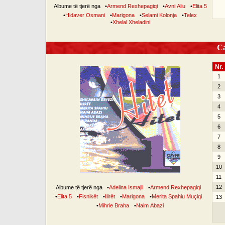
Albume të tjerë nga
•
Armend Rexhepagiqi
•
Avni Aliu
•
Elita 5
•
Hidaver Osmani
•
Marigona
•
Selami Kolonja
•
Telex
•
Xhelal Xheladini
Can
Nr.
1
2
3
4
5
6
7
8
9
10
11
12
Albume të tjerë nga
•
Adelina Ismajli
•
Armend Rexhepagiqi
•
Elita 5
•
Fisnikët
•
Ilirët
•
Marigona
•
Merita Spahiu Muçiqi
13
•
Mihrie Braha
•
Naim Abazi