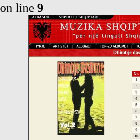
on line
9
Dhimbje dash
Nr.
1
2
3
4
5
6
7
8
9
10