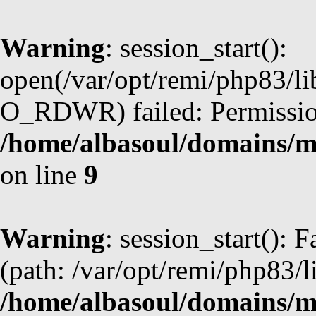
Warning
: session_start():
open(/var/opt/remi/php83/l
O_RDWR) failed: Permission
/home/albasoul/domains/m
on line
9
Warning
: session_start(): F
(path: /var/opt/remi/php83/l
/home/albasoul/domains/m