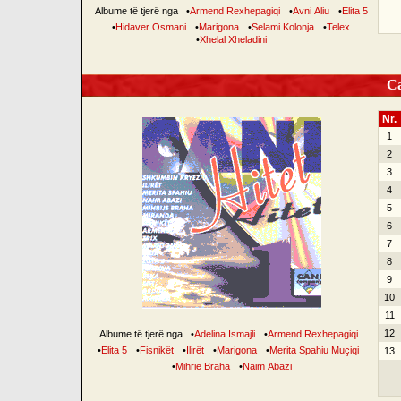
Albume të tjerë nga
•
Armend Rexhepagiqi
•
Avni Aliu
•
Elita 5
•
Hidaver Osmani
•
Marigona
•
Selami Kolonja
•
Telex
•
Xhelal Xheladini
Can
Nr.
1
2
3
4
5
6
7
8
9
10
11
12
Albume të tjerë nga
•
Adelina Ismajli
•
Armend Rexhepagiqi
•
Elita 5
•
Fisnikët
•
Ilirët
•
Marigona
•
Merita Spahiu Muçiqi
13
•
Mihrie Braha
•
Naim Abazi