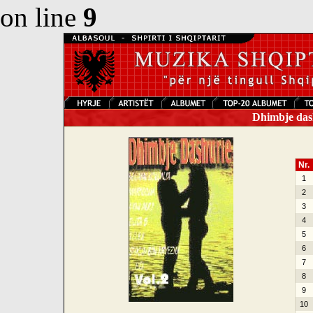
on line
9
Dhimbje dash
Nr.
1
2
3
4
5
6
7
8
9
10