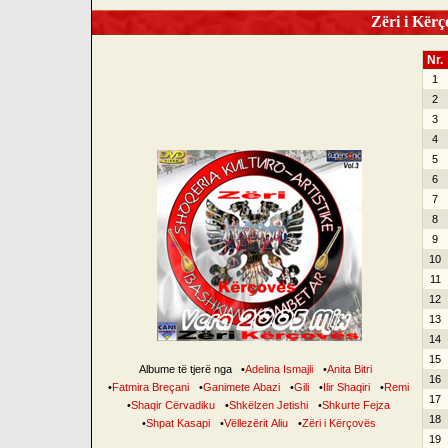
Zëri i Kërço
Nr.
1
2
3
4
5
6
7
8
9
10
11
12
13
14
15
Albume të tjerë nga
•
Adelina Ismajli
•
Anita Bitri
16
•
Fatmira Breçani
•
Ganimete Abazi
•
Gili
•
Ilir Shaqiri
•
Remi
17
•
Shaqir Cërvadiku
•
Shkëlzen Jetishi
•
Shkurte Fejza
18
•
Shpat Kasapi
•
Vëllezërit Aliu
•
Zëri i Kërçovës
19