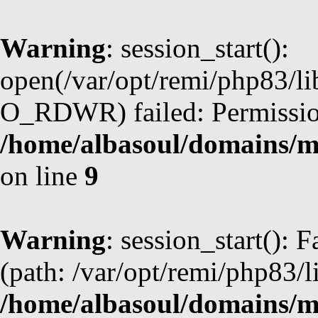
Warning
: session_start():
open(/var/opt/remi/php83/l
O_RDWR) failed: Permission
/home/albasoul/domains/m
on line
9
Warning
: session_start(): F
(path: /var/opt/remi/php83/l
/home/albasoul/domains/m