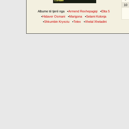
10
Albume të tjerë nga
•
Armend Rexhepagiqi
•
Elita 5
•
Hidaver Osmani
•
Marigona
•
Selami Kolonja
•
Shkumbin Kryeziu
•
Telex
•
Xhelal Xheladini