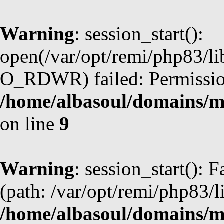
Warning
: session_start():
open(/var/opt/remi/php83/li
O_RDWR) failed: Permission
/home/albasoul/domains/m
on line
9
Warning
: session_start(): F
(path: /var/opt/remi/php83/l
/home/albasoul/domains/m