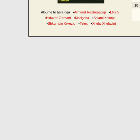
10
Albume të tjerë nga
•
Armend Rexhepagiqi
•
Elita 5
•
Hidaver Osmani
•
Marigona
•
Selami Kolonja
•
Shkumbin Kryeziu
•
Telex
•
Xhelal Xheladini