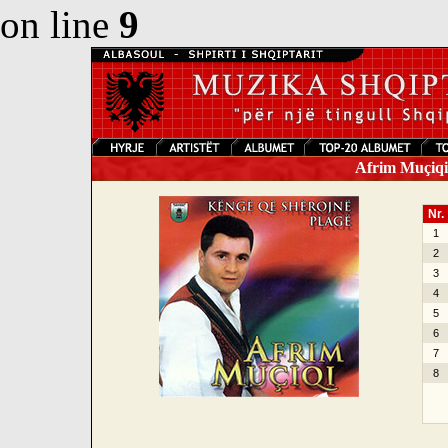
on line
9
Afrim Muçiqi 
Nr.
1
2
3
4
5
6
7
8