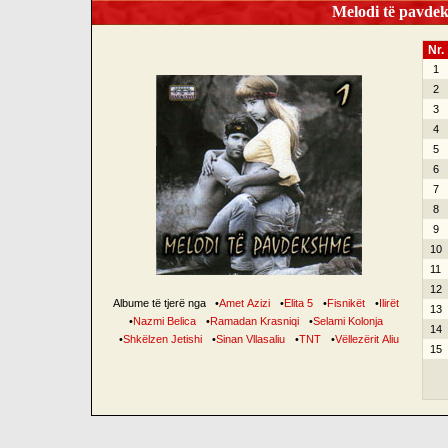
Melodi të pavdek
Nr.
1
2
3
4
5
6
7
8
9
10
11
12
Albume të tjerë nga
•
Amet Azizi
•
Elita 5
•
Fisnikët
•
Ilirët
13
•
Nazmi Belica
•
Ramadan Krasniqi
•
Selami Kolonja
14
•
Shkëlzen Jetishi
•
Sinan Vllasaliu
•
TNT
•
Vëllezërit Aliu
15