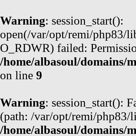
Warning
: session_start():
open(/var/opt/remi/php83/l
O_RDWR) failed: Permission
/home/albasoul/domains/m
on line
9
Warning
: session_start(): F
(path: /var/opt/remi/php83/l
/home/albasoul/domains/m