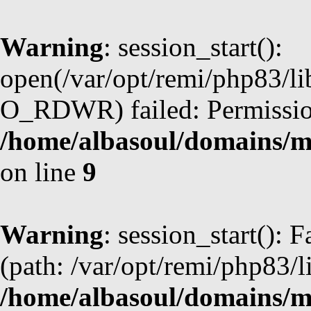
Warning
: session_start():
open(/var/opt/remi/php83/l
O_RDWR) failed: Permission
/home/albasoul/domains/m
on line
9
Warning
: session_start(): F
(path: /var/opt/remi/php83/l
/home/albasoul/domains/m