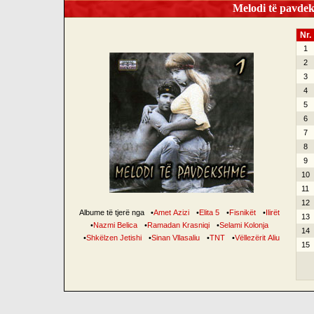
Melodi të pavdek
Nr.
1
2
3
4
5
6
7
8
9
10
11
12
Albume të tjerë nga
•
Amet Azizi
•
Elita 5
•
Fisnikët
•
Ilirët
13
•
Nazmi Belica
•
Ramadan Krasniqi
•
Selami Kolonja
14
•
Shkëlzen Jetishi
•
Sinan Vllasaliu
•
TNT
•
Vëllezërit Aliu
15