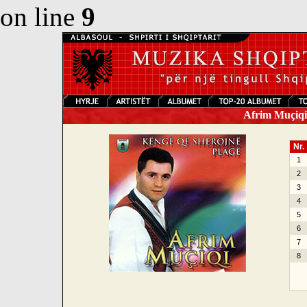
on line
9
Afrim Muçiqi 
Nr.
1
2
3
4
5
6
7
8