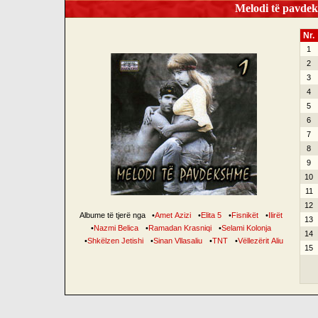
Melodi të pavdek
Nr.
1
2
3
4
5
6
7
8
9
10
11
12
Albume të tjerë nga
•
Amet Azizi
•
Elita 5
•
Fisnikët
•
Ilirët
13
•
Nazmi Belica
•
Ramadan Krasniqi
•
Selami Kolonja
14
•
Shkëlzen Jetishi
•
Sinan Vllasaliu
•
TNT
•
Vëllezërit Aliu
15