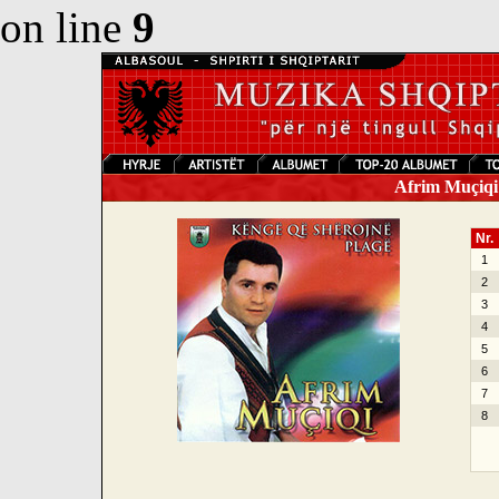
on line
9
Afrim Muçiqi 
Nr.
1
2
3
4
5
6
7
8