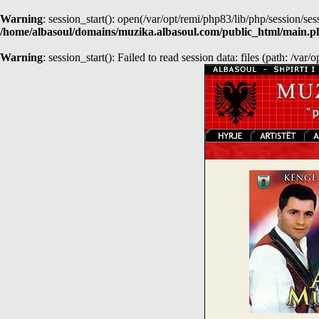
Warning
: session_start(): open(/var/opt/remi/php83/lib/php/sessio
/home/albasoul/domains/muzika.albasoul.com/public_html/main.p
Warning
: session_start(): Failed to read session data: files (path: /var