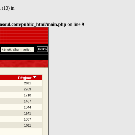
 (13) in
asoul.com/public_html/main.php
on line
9
Dëgjuar
2911
2269
1710
1467
1344
1141
1087
1011