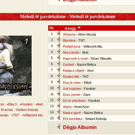
Melodi të pavdekshme - Melodi të pavdekshme
Nr.
Kënga
1
Xhelozia
- Afrim Muciqi
2
Bjondina
- TNT
3
Puthjet tona
- Vëllezërit Aliu
4
Mora testin
- Ilirët
5
Hapi sytë e zezë
- Sinan Vllasaliu
6
Gurbeti
- Nazmi Belica
7
Kalaja e Ulqinit
- Xeni
8
Dyqind ditë
- TNT
9
Dua të vdes
- Elita5
10
A të kujtohet
- Fisnikët
11
Duro zemër
- Dani
12
Do të shkrihem
- Fisnikët
izi
•
Elita 5
•
Fisnikët
•
Ilirët
13
Arjeta
- Amet Azizi
Krasniqi
•
Selami Kolonja
14
Nata e gjorë
- Nazmi Belica
lasaliu
•
TNT
•
Vëllezërit Aliu
15
Erë borziloku
- Selami Kolonja
Dëgjo Albumin