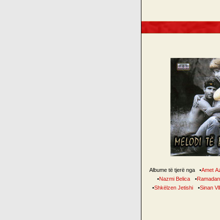
Albume të tjerë nga
•
Amet Az
•
Nazmi Belica
•
Ramadan 
•
Shkëlzen Jetishi
•
Sinan Vl