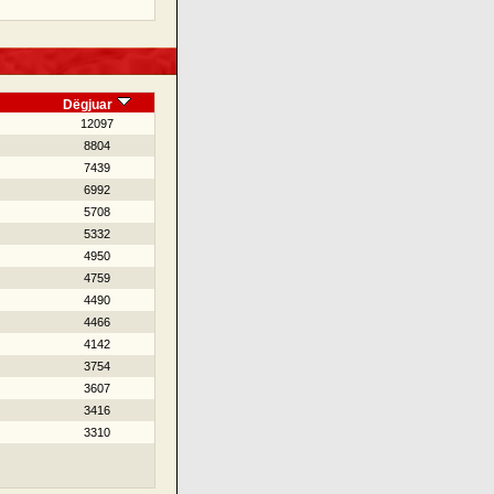
Dëgjuar
12097
8804
7439
6992
5708
5332
4950
4759
4490
4466
4142
3754
3607
3416
3310