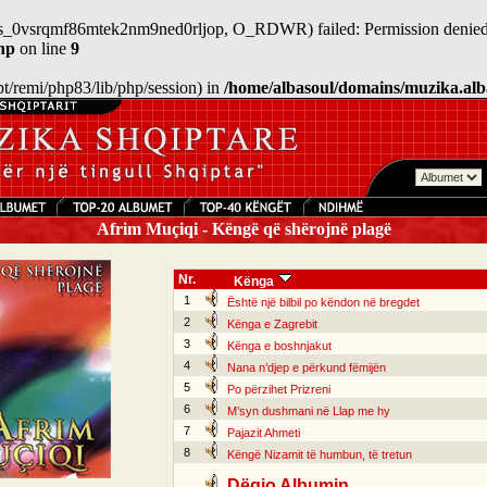
n/sess_0vsrqmf86mtek2nm9ned0rljop, O_RDWR) failed: Permission denied
hp
on line
9
/opt/remi/php83/lib/php/session) in
/home/albasoul/domains/muzika.alb
Afrim Muçiqi - Këngë që shërojnë plagë
Nr.
Kënga
1
Është një bilbil po këndon në bregdet
2
Kënga e Zagrebit
3
Kënga e boshnjakut
4
Nana n’djep e përkund fëmijën
5
Po përzihet Prizreni
6
M’syn dushmani në Llap me hy
7
Pajazit Ahmeti
8
Këngë Nizamit të humbun, të tretun
Dëgjo Albumin