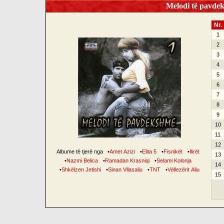
Melodi të pavdek
Nr.
1
2
3
4
5
6
7
8
9
10
11
12
Albume të tjerë nga
•
Amet Azizi
•
Elita 5
•
Fisnikët
•
Ilirët
13
•
Nazmi Belica
•
Ramadan Krasniqi
•
Selami Kolonja
14
•
Shkëlzen Jetishi
•
Sinan Vllasaliu
•
TNT
•
Vëllezërit Aliu
15