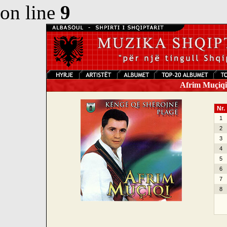
on line
9
Afrim Muçiqi 
Nr.
1
2
3
4
5
6
7
8