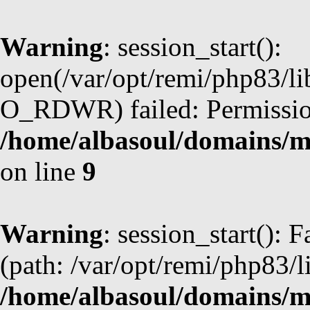
Warning
: session_start():
open(/var/opt/remi/php83/l
O_RDWR) failed: Permission
/home/albasoul/domains/m
on line
9
Warning
: session_start(): F
(path: /var/opt/remi/php83/l
/home/albasoul/domains/m