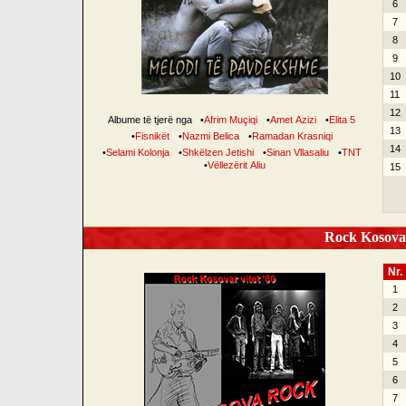
6
7
8
9
10
11
12
Albume të tjerë nga
•
Afrim Muçiqi
•
Amet Azizi
•
Elita 5
13
•
Fisnikët
•
Nazmi Belica
•
Ramadan Krasniqi
14
•
Selami Kolonja
•
Shkëlzen Jetishi
•
Sinan Vllasaliu
•
TNT
•
Vëllezërit Aliu
15
Rock Kosovar
Nr.
1
2
3
4
5
6
7