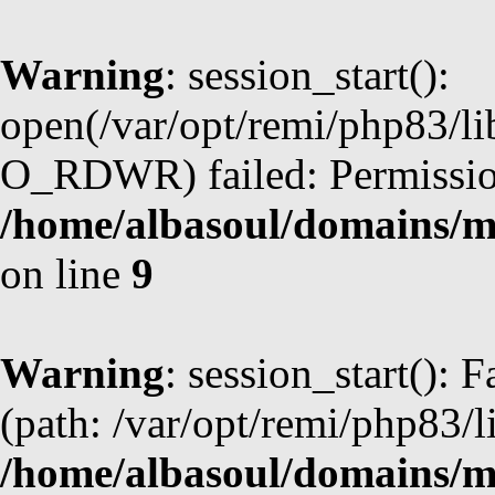
Warning
: session_start():
open(/var/opt/remi/php83/l
O_RDWR) failed: Permission
/home/albasoul/domains/m
on line
9
Warning
: session_start(): F
(path: /var/opt/remi/php83/l
/home/albasoul/domains/m