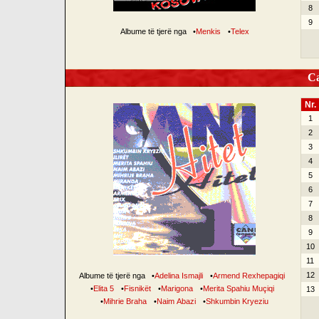
8
9
Albume të tjerë nga
•
Menkis
•
Telex
Can
Nr.
1
2
3
4
5
6
7
8
9
10
11
12
Albume të tjerë nga
•
Adelina Ismajli
•
Armend Rexhepagiqi
•
Elita 5
•
Fisnikët
•
Marigona
•
Merita Spahiu Muçiqi
13
•
Mihrie Braha
•
Naim Abazi
•
Shkumbin Kryeziu