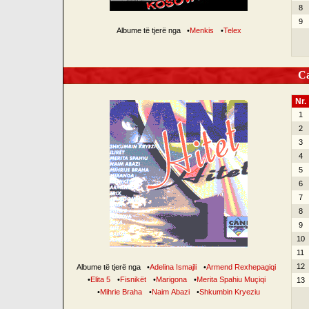
8
9
Albume të tjerë nga
•
Menkis
•
Telex
Can
Nr.
1
2
3
4
5
6
7
8
9
10
11
12
Albume të tjerë nga
•
Adelina Ismajli
•
Armend Rexhepagiqi
•
Elita 5
•
Fisnikët
•
Marigona
•
Merita Spahiu Muçiqi
13
•
Mihrie Braha
•
Naim Abazi
•
Shkumbin Kryeziu