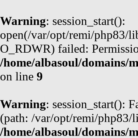
Warning
: session_start():
open(/var/opt/remi/php83/l
O_RDWR) failed: Permission
/home/albasoul/domains/m
on line
9
Warning
: session_start(): F
(path: /var/opt/remi/php83/l
/home/albasoul/domains/m