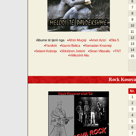
6
7
8
9
10
11
12
Albume të tjerë nga
•
Afrim Muçiqi
•
Amet Azizi
•
Elita 5
13
•
Fisnikët
•
Nazmi Belica
•
Ramadan Krasniqi
14
•
Selami Kolonja
•
Shkëlzen Jetishi
•
Sinan Vllasaliu
•
TNT
•
Vëllezërit Aliu
15
Rock Kosovar
Nr.
1
2
3
4
5
6
7