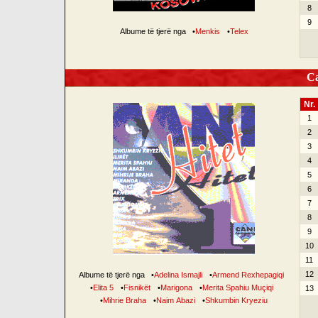
8
9
Albume të tjerë nga
•
Menkis
•
Telex
Can
Nr.
1
2
3
4
5
6
7
8
9
10
11
12
Albume të tjerë nga
•
Adelina Ismajli
•
Armend Rexhepagiqi
•
Elita 5
•
Fisnikët
•
Marigona
•
Merita Spahiu Muçiqi
13
•
Mihrie Braha
•
Naim Abazi
•
Shkumbin Kryeziu