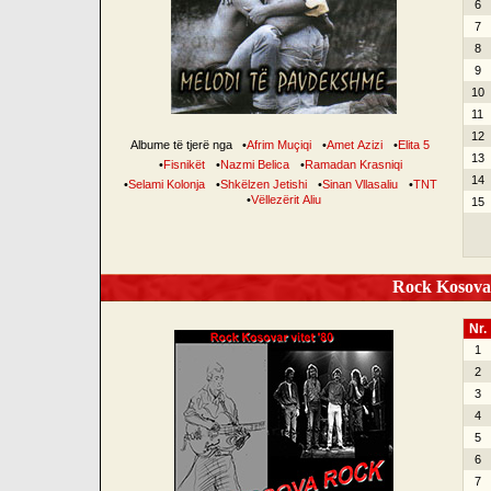
6
7
8
9
10
11
12
Albume të tjerë nga
•
Afrim Muçiqi
•
Amet Azizi
•
Elita 5
13
•
Fisnikët
•
Nazmi Belica
•
Ramadan Krasniqi
14
•
Selami Kolonja
•
Shkëlzen Jetishi
•
Sinan Vllasaliu
•
TNT
•
Vëllezërit Aliu
15
Rock Kosovar
Nr.
1
2
3
4
5
6
7