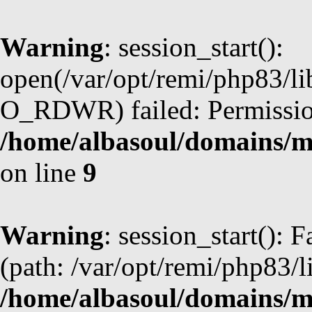
Warning
: session_start():
open(/var/opt/remi/php83/l
O_RDWR) failed: Permission
/home/albasoul/domains/m
on line
9
Warning
: session_start(): F
(path: /var/opt/remi/php83/l
/home/albasoul/domains/m