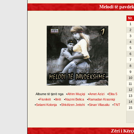
Melodi të pavdek
Nr.
1
2
3
4
5
6
7
8
9
10
11
12
Albume të tjerë nga
•
Afrim Muçiqi
•
Amet Azizi
•
Elita 5
13
•
Fisnikët
•
Ilirët
•
Nazmi Belica
•
Ramadan Krasniqi
14
•
Selami Kolonja
•
Shkëlzen Jetishi
•
Sinan Vllasaliu
•
TNT
15
Zëri i Kërço