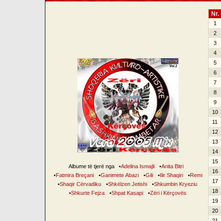
Nr.
1
2
3
4
5
6
7
8
9
10
11
12
13
14
15
Albume të tjerë nga
•
Adelina Ismajli
•
Anita Bitri
16
•
Fatmira Breçani
•
Ganimete Abazi
•
Gili
•
Ilir Shaqiri
•
Remi
17
•
Shaqir Cërvadiku
•
Shkëlzen Jetishi
•
Shkumbin Kryeziu
18
•
Shkurte Fejza
•
Shpat Kasapi
•
Zëri i Kërçovës
19
20
21