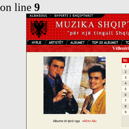
on line
9
Vëllezëri
Nr.
1
2
3
4
5
6
7
8
9
Albume të tjerë nga
•
Afrim Aliu