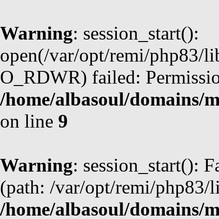
Warning
: session_start():
open(/var/opt/remi/php83/l
O_RDWR) failed: Permission
/home/albasoul/domains/m
on line
9
Warning
: session_start(): F
(path: /var/opt/remi/php83/l
/home/albasoul/domains/m