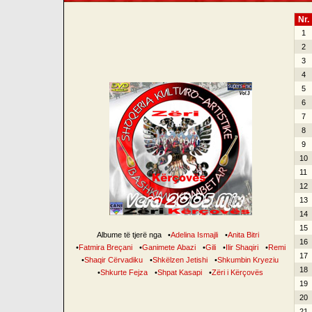
Nr.
1
2
3
4
5
6
7
8
9
10
11
12
13
14
15
Albume të tjerë nga
•
Adelina Ismajli
•
Anita Bitri
16
•
Fatmira Breçani
•
Ganimete Abazi
•
Gili
•
Ilir Shaqiri
•
Remi
17
•
Shaqir Cërvadiku
•
Shkëlzen Jetishi
•
Shkumbin Kryeziu
18
•
Shkurte Fejza
•
Shpat Kasapi
•
Zëri i Kërçovës
19
20
21