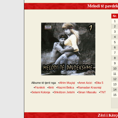
Melodi të pavdek
Nr.
1
2
3
4
5
6
7
8
9
10
11
12
Albume të tjerë nga
•
Afrim Muçiqi
•
Amet Azizi
•
Elita 5
13
•
Fisnikët
•
Ilirët
•
Nazmi Belica
•
Ramadan Krasniqi
14
•
Selami Kolonja
•
Shkëlzen Jetishi
•
Sinan Vllasaliu
•
TNT
15
Zëri i Kërço