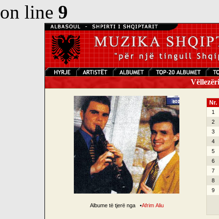
on line
9
Vëllezëri
Nr.
1
2
3
4
5
6
7
8
9
Albume të tjerë nga
•
Afrim Aliu