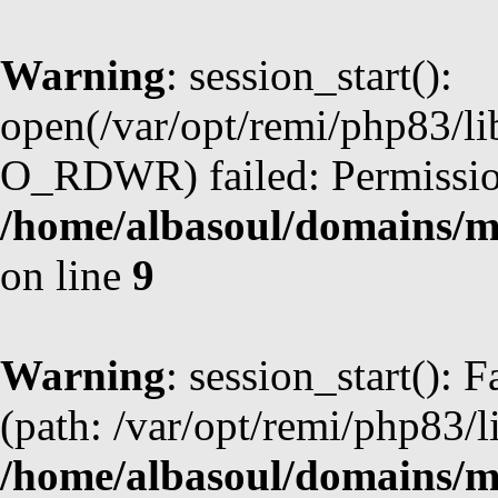
Warning
: session_start():
open(/var/opt/remi/php83/l
O_RDWR) failed: Permission
/home/albasoul/domains/m
on line
9
Warning
: session_start(): F
(path: /var/opt/remi/php83/l
/home/albasoul/domains/m