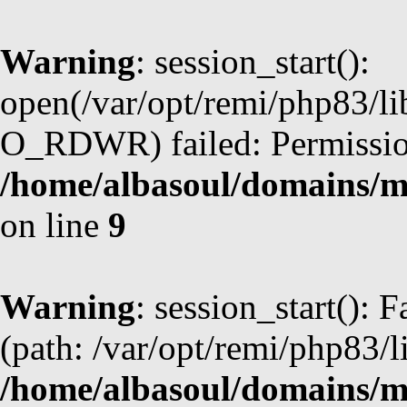
Warning
: session_start():
open(/var/opt/remi/php83/l
O_RDWR) failed: Permission
/home/albasoul/domains/m
on line
9
Warning
: session_start(): F
(path: /var/opt/remi/php83/l
/home/albasoul/domains/m