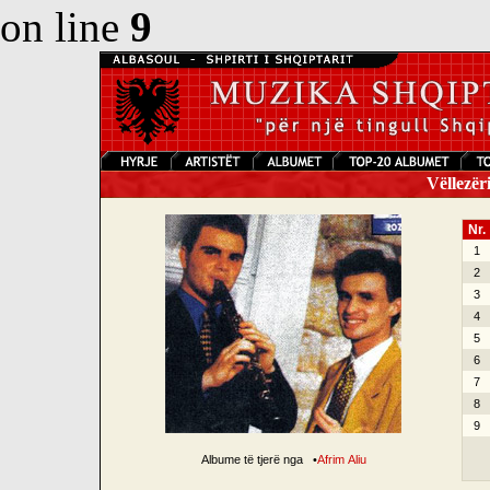
on line
9
Vëllezëri
Nr.
1
2
3
4
5
6
7
8
9
Albume të tjerë nga
•
Afrim Aliu