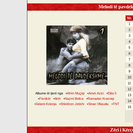
Melodi të pavdek
Nr.
1
2
3
4
5
6
7
8
9
10
11
12
Albume të tjerë nga
•
Afrim Muçiqi
•
Amet Azizi
•
Elita 5
13
•
Fisnikët
•
Ilirët
•
Nazmi Belica
•
Ramadan Krasniqi
14
•
Selami Kolonja
•
Shkëlzen Jetishi
•
Sinan Vllasaliu
•
TNT
15
Zëri i Kërço