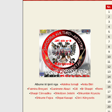
Nr.
1
2
3
4
5
6
7
8
9
10
11
12
13
14
15
Albume të tjerë nga
•
Adelina Ismajli
•
Anita Bitri
16
•
Fatmira Breçani
•
Ganimete Abazi
•
Gili
•
Ilir Shaqiri
•
Remi
17
•
Shaqir Cërvadiku
•
Shkëlzen Jetishi
•
Shkumbin Kryeziu
18
•
Shkurte Fejza
•
Shpat Kasapi
•
Zëri i Kërçovës
19
20
21