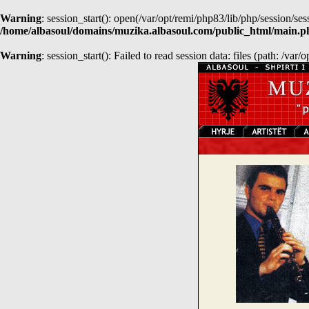
Warning
: session_start(): open(/var/opt/remi/php83/lib/php/session
/home/albasoul/domains/muzika.albasoul.com/public_html/main.p
Warning
: session_start(): Failed to read session data: files (path: /var