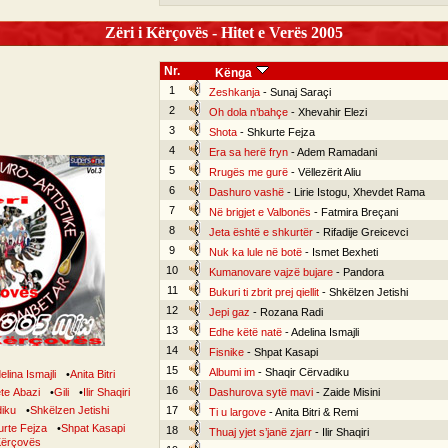
Zëri i Kërçovës - Hitet e Verës 2005
Nr.
Kënga
1
Zeshkanja
- Sunaj Saraçi
2
Oh dola n’bahçe
- Xhevahir Elezi
3
Shota
- Shkurte Fejza
4
Era sa herë fryn
- Adem Ramadani
5
Rrugës me gurë
- Vëllezërit Aliu
6
Dashuro vashë
- Lirie Istogu, Xhevdet Rama
7
Në brigjet e Valbonës
- Fatmira Breçani
8
Jeta është e shkurtër
- Rifadije Greicevci
9
Nuk ka lule në botë
- Ismet Bexheti
10
Kumanovare vajzë bujare
- Pandora
11
Bukuri ti zbrit prej qiellit
- Shkëlzen Jetishi
12
Jepi gaz
- Rozana Radi
13
Edhe këtë natë
- Adelina Ismajli
14
Fisnike
- Shpat Kasapi
15
Albumi im
- Shaqir Cërvadiku
elina Ismajli
•
Anita Bitri
16
te Abazi
•
Gili
•
Ilir Shaqiri
Dashurova sytë mavi
- Zaide Misini
iku
•
Shkëlzen Jetishi
17
Ti u largove
- Anita Bitri & Remi
rte Fejza
•
Shpat Kasapi
18
Thuaj yjet s’janë zjarr
- Ilir Shaqiri
 Kërçovës