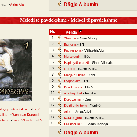
Dëgjo Albumin
ë nga
•
Afrim Aliu
Melodi të pavdekshme - Melodi të pavdekshme
Nr.
Kënga
1
Xhelozia
- Afrim Muciqi
2
Bjondina
- TNT
3
Puthjet tona
- Vëllezërit Aliu
4
Mora testin
- Ilirët
5
Hapi sytë e zezë
- Sinan Vllasaliu
6
Gurbeti
- Nazmi Belica
7
Kalaja e Ulqinit
- Xeni
8
Dyqind ditë
- TNT
9
Dua të vdes
- Elita5
10
A të kujtohet
- Fisnikët
11
Duro zemër
- Dani
12
Do të shkrihem
- Fisnikët
Muçiqi
•
Amet Azizi
•
Elita 5
13
Arjeta
- Amet Azizi
elica
•
Ramadan Krasniqi
14
Nata e gjorë
- Nazmi Belica
etishi
•
Sinan Vllasaliu
•
TNT
15
Erë borziloku
- Selami Kolonja
Dëgjo Albumin