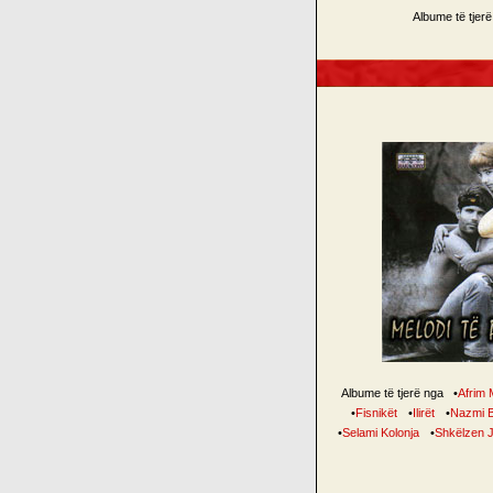
Albume të tjer
Albume të tjerë nga
•
Afrim 
•
Fisnikët
•
Ilirët
•
Nazmi B
•
Selami Kolonja
•
Shkëlzen J