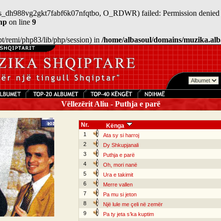
/sess_dh988vg2gkt7fabf6k07nfqtbo, O_RDWR) failed: Permission denied 
hp
on line
9
/opt/remi/php83/lib/php/session) in
/home/albasoul/domains/muzika.alb
Vëllezërit Aliu - Puthja e parë
Nr.
Kënga
1
Ata sy si harroj
2
Dy Shkupjanali
3
Puthja e parë
4
Oh, mori nanë
5
Ura e takimit
6
Merre vallen
7
Pa mu si jeton
8
Një lule me çeli në zemër
9
Pa ty jeta s’ka kuptim