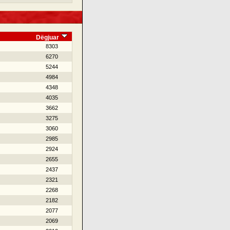
Dëgjuar
8303
6270
5244
4984
4348
4035
3662
3275
3060
2985
2924
2655
2437
2321
2268
2182
2077
2069