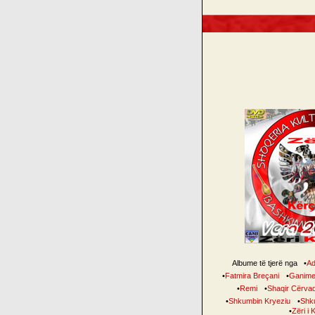
Albume të tjerë nga
•
Ad
•
Fatmira Breçani
•
Ganime
•
Remi
•
Shaqir Cërvad
•
Shkumbin Kryeziu
•
Shku
•
Zëri i