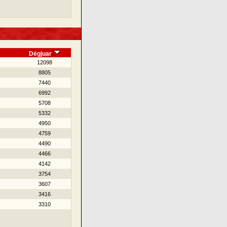
Dëgjuar
12098
8805
7440
6992
5708
5332
4950
4759
4490
4466
4142
3754
3607
3416
3310