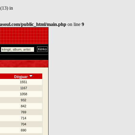
(13) in
asoul.com/public_html/main.php
on line
9
Dëgjuar
1551
1167
1058
932
842
769
714
704
690