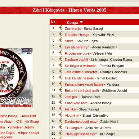
Zëri i Kërçovës - Hitet e Verës 2005
Nr.
Kënga
1
Zeshkanja
- Sunaj Saraçi
2
Oh dola n’bahçe
- Xhevahir Elezi
3
Shota
- Shkurte Fejza
4
Era sa herë fryn
- Adem Ramadani
5
Rrugës me gurë
- Vëllezërit Aliu
6
Dashuro vashë
- Lirie Istogu, Xhevdet Rama
7
Në brigjet e Valbonës
- Fatmira Breçani
8
Jeta është e shkurtër
- Rifadije Greicevci
9
Nuk ka lule në botë
- Ismet Bexheti
10
Kumanovare vajzë bujare
- Pandora
11
Bukuri ti zbrit prej qiellit
- Shkëlzen Jetishi
12
Jepi gaz
- Rozana Radi
13
Edhe këtë natë
- Adelina Ismajli
14
Fisnike
- Shpat Kasapi
15
Albumi im
- Shaqir Cërvadiku
elina Ismajli
•
Anita Bitri
16
te Abazi
•
Gili
•
Ilir Shaqiri
Dashurova sytë mavi
- Zaide Misini
iku
•
Shkëlzen Jetishi
17
Ti u largove
- Anita Bitri & Remi
rte Fejza
•
Shpat Kasapi
18
Thuaj yjet s’janë zjarr
- Ilir Shaqiri
 Kërçovës