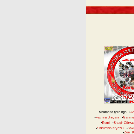
Albume të tjerë nga
•
Ad
•
Fatmira Breçani
•
Ganime
•
Remi
•
Shaqir Cërvad
•
Shkumbin Kryeziu
•
Shku
•
Zëri i