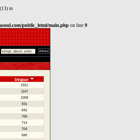
(13) in
asoul.com/public_html/main.php
on line
9
Dëgjuar
1551
1167
1058
931
842
769
714
704
690