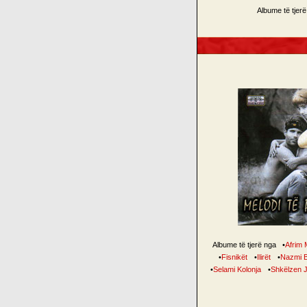
Albume të tjer
Albume të tjerë nga
•
Afrim 
•
Fisnikët
•
Ilirët
•
Nazmi B
•
Selami Kolonja
•
Shkëlzen J