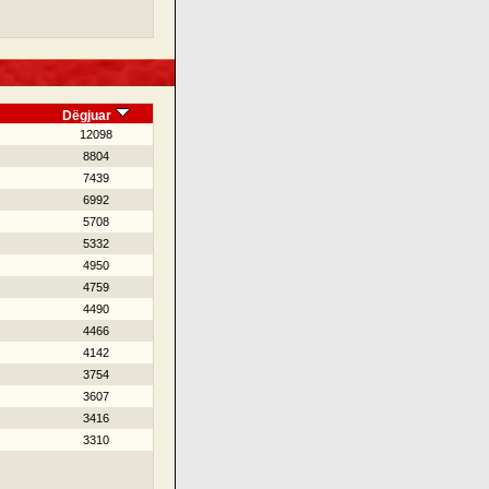
Dëgjuar
12098
8804
7439
6992
5708
5332
4950
4759
4490
4466
4142
3754
3607
3416
3310