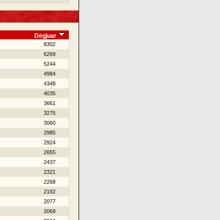
Dëgjuar
8302
6269
5244
4984
4348
4035
3661
3275
3060
2985
2924
2655
2437
2321
2268
2182
2077
2069