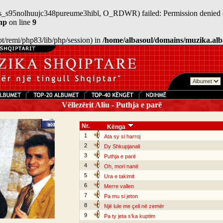
/sess_s95nolhuujc348pureume3hibl, O_RDWR) failed: Permission denied 
hp
on line
9
/opt/remi/php83/lib/php/session) in
/home/albasoul/domains/muzika.alb
Vëllezërit Aliu - Puthja e parë
Nr.
Kënga
1
Ata sy si harroj
2
Dy Shkupjanali
3
Puthja e parë
4
Oh, mori nanë
5
Ura e takimit
6
Merre vallen
7
Pa mu si jeton
8
Një lule me çeli në zemër
9
Pa ty jeta s’ka kuptim