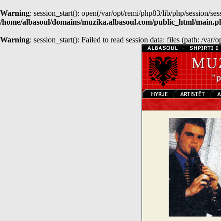
Warning
: session_start(): open(/var/opt/remi/php83/lib/php/session
/home/albasoul/domains/muzika.albasoul.com/public_html/main.p
Warning
: session_start(): Failed to read session data: files (path: /var