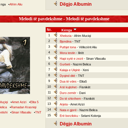
Dëgjo Albumin
ë nga
•
Afrim Aliu
Melodi të pavdekshme - Melodi të pavdekshme
Nr.
Kënga
1
Xhelozia
- Afrim Muciqi
2
Bjondina
- TNT
3
Puthjet tona
- Vëllezërit Aliu
4
Mora testin
- Ilirët
5
Hapi sytë e zezë
- Sinan Vllasaliu
6
Gurbeti
- Nazmi Belica
7
Kalaja e Ulqinit
- Xeni
8
Dyqind ditë
- TNT
9
Dua të vdes
- Elita5
10
A të kujtohet
- Fisnikët
11
Duro zemër
- Dani
12
Do të shkrihem
- Fisnikët
Muçiqi
•
Amet Azizi
•
Elita 5
13
Arjeta
- Amet Azizi
elica
•
Ramadan Krasniqi
14
Nata e gjorë
- Nazmi Belica
etishi
•
Sinan Vllasaliu
•
TNT
15
Erë borziloku
- Selami Kolonja
Dëgjo Albumin