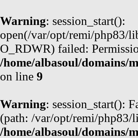
Warning
: session_start():
open(/var/opt/remi/php83/l
O_RDWR) failed: Permission
/home/albasoul/domains/m
on line
9
Warning
: session_start(): F
(path: /var/opt/remi/php83/l
/home/albasoul/domains/m