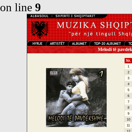
on line
9
Melodi të pavdek
Nr.
1
2
3
4
5
6
7
8
9
10
11
12