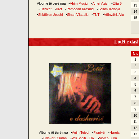
Albume të tjerë nga
•
Afrim Muçiqi
•
Amet Azizi
•
Elita 5
13
•
Fisnikët
•
Ilirët
•
Ramadan Krasniqi
•
Selami Kolonja
14
•
Shkëlzen Jetishi
•
Sinan Vllasaliu
•
TNT
•
Vëllezërit Aliu
15
Lotët e dash
Nr.
1
2
3
4
5
6
7
8
9
10
11
12
Albume të tjerë nga
•
Agim Tejeci
•
Fisnikët
•
Hareja
13
•
Hidaver Osmani
•
Veli Sahiti - Trix
•
Vjollca Luka