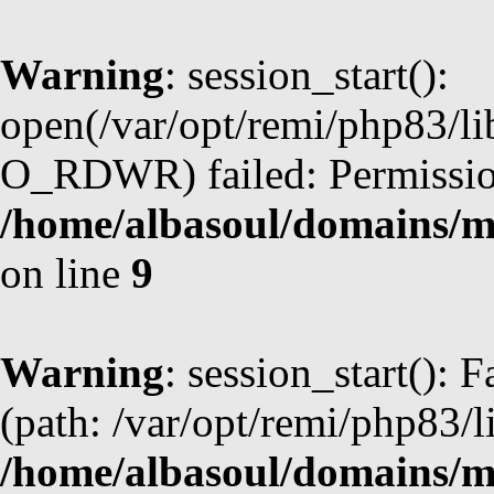
Warning
: session_start():
open(/var/opt/remi/php83/l
O_RDWR) failed: Permission
/home/albasoul/domains/m
on line
9
Warning
: session_start(): F
(path: /var/opt/remi/php83/l
/home/albasoul/domains/m