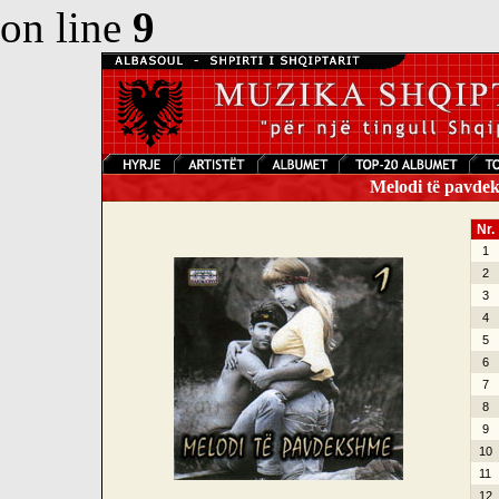
on line
9
Melodi të pavdek
Nr.
1
2
3
4
5
6
7
8
9
10
11
12