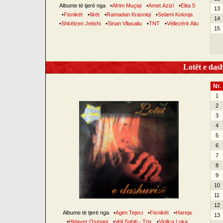
Albume të tjerë nga
•
Afrim Muçiqi
•
Amet Azizi
•
Elita 5
13
•
Fisnikët
•
Ilirët
•
Ramadan Krasniqi
•
Selami Kolonja
14
•
Shkëlzen Jetishi
•
Sinan Vllasaliu
•
TNT
•
Vëllezërit Aliu
15
Lotët e dash
Nr.
1
2
3
4
5
6
7
8
9
10
11
12
Albume të tjerë nga
•
Agim Tejeci
•
Fisnikët
•
Hareja
13
•
Hidaver Osmani
•
Veli Sahiti - Trix
•
Vjollca Luka