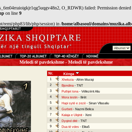
/sess_6m04rraioigkjr1qg5uqgv48n2, O_RDWR) failed: Permission denied 
hp
on line
9
/opt/remi/php83/lib/php/session) in
/home/albasoul/domains/muzika.alb
Melodi të pavdekshme - Melodi të pavdekshme
Nr.
Kënga
1
Xhelozia
- Afrim Muciqi
2
Bjondina
- TNT
3
Puthjet tona
- Vëllezërit Aliu
4
Mora testin
- Ilirët
5
Hapi sytë e zezë
- Sinan Vllasaliu
6
Gurbeti
- Nazmi Belica
7
Kalaja e Ulqinit
- Xeni
8
Dyqind ditë
- TNT
9
Dua të vdes
- Elita5