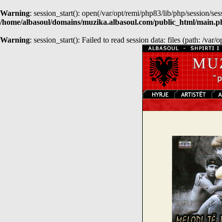
Warning
: session_start(): open(/var/opt/remi/php83/lib/php/session
/home/albasoul/domains/muzika.albasoul.com/public_html/main.p
Warning
: session_start(): Failed to read session data: files (path: /var