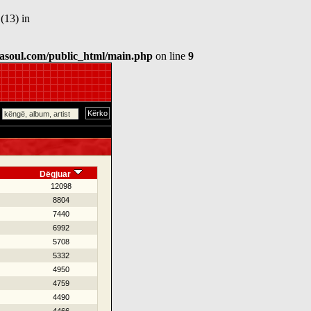
(13) in
asoul.com/public_html/main.php
on line
9
Dëgjuar
12098
8804
7440
6992
5708
5332
4950
4759
4490