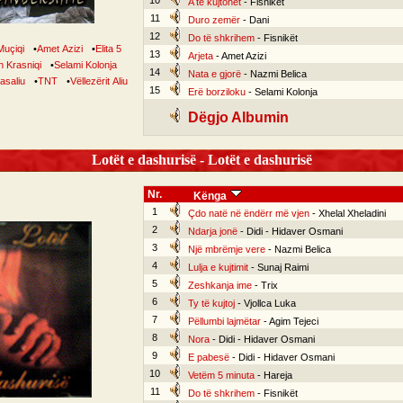
10
A të kujtohet
- Fisnikët
11
Duro zemër
- Dani
12
Do të shkrihem
- Fisnikët
Muçiqi
•
Amet Azizi
•
Elita 5
13
Arjeta
- Amet Azizi
 Krasniqi
•
Selami Kolonja
14
Nata e gjorë
- Nazmi Belica
lasaliu
•
TNT
•
Vëllezërit Aliu
15
Erë borziloku
- Selami Kolonja
Dëgjo Albumin
Lotët e dashurisë - Lotët e dashurisë
Nr.
Kënga
1
Çdo natë në ëndërr më vjen
- Xhelal Xheladini
2
Ndarja jonë
- Didi - Hidaver Osmani
3
Një mbrëmje vere
- Nazmi Belica
4
Lulja e kujtimit
- Sunaj Raimi
5
Zeshkanja ime
- Trix
6
Ty të kujtoj
- Vjollca Luka
7
Pëllumbi lajmëtar
- Agim Tejeci
8
Nora
- Didi - Hidaver Osmani
9
E pabesë
- Didi - Hidaver Osmani
10
Vetëm 5 minuta
- Hareja
11
Do të shkrihem
- Fisnikët