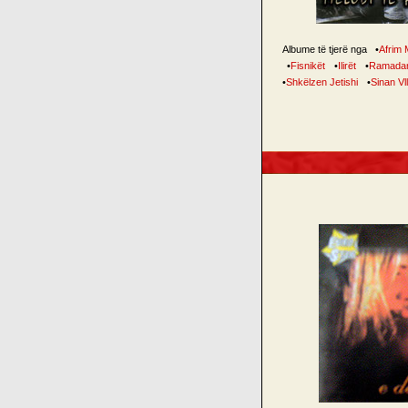
Albume të tjerë nga
•
Afrim 
•
Fisnikët
•
Ilirët
•
Ramadan
•
Shkëlzen Jetishi
•
Sinan Vl