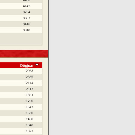
4466
4142
3754
3607
3416
3310
Dëgjuar
2963
2336
2174
2117
1861
1790
1647
1530
1450
1348
1327