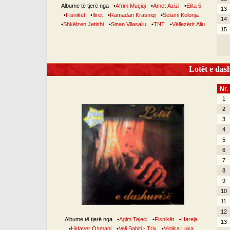
Albume të tjerë nga
•
Afrim Muçiqi
•
Amet Azizi
•
Elita 5
13
•
Fisnikët
•
Ilirët
•
Ramadan Krasniqi
•
Selami Kolonja
14
•
Shkëlzen Jetishi
•
Sinan Vllasaliu
•
TNT
•
Vëllezërit Aliu
15
Lotët e dash
Nr.
1
2
3
4
5
6
7
8
9
10
11
12
Albume të tjerë nga
•
Agim Tejeci
•
Fisnikët
•
Hareja
13
•
Hidaver Osmani
•
Veli Sahiti - Trix
•
Vjollca Luka