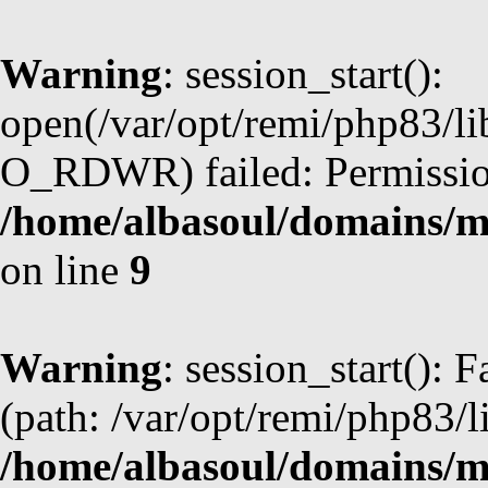
Warning
: session_start():
open(/var/opt/remi/php83/l
O_RDWR) failed: Permission
/home/albasoul/domains/m
on line
9
Warning
: session_start(): F
(path: /var/opt/remi/php83/l
/home/albasoul/domains/m