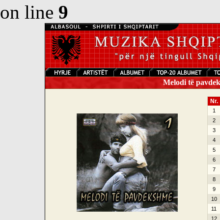
on line
9
Melodi të pavdek
Nr.
1
2
3
4
5
6
7
8
9
10
11
12