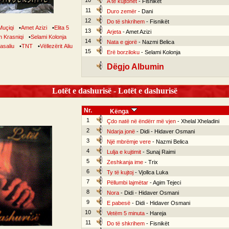
10
A të kujtohet
- Fisnikët
11
Duro zemër
- Dani
12
Do të shkrihem
- Fisnikët
Muçiqi
•
Amet Azizi
•
Elita 5
13
Arjeta
- Amet Azizi
 Krasniqi
•
Selami Kolonja
14
Nata e gjorë
- Nazmi Belica
lasaliu
•
TNT
•
Vëllezërit Aliu
15
Erë borziloku
- Selami Kolonja
Dëgjo Albumin
Lotët e dashurisë - Lotët e dashurisë
Nr.
Kënga
1
Çdo natë në ëndërr më vjen
- Xhelal Xheladini
2
Ndarja jonë
- Didi - Hidaver Osmani
3
Një mbrëmje vere
- Nazmi Belica
4
Lulja e kujtimit
- Sunaj Raimi
5
Zeshkanja ime
- Trix
6
Ty të kujtoj
- Vjollca Luka
7
Pëllumbi lajmëtar
- Agim Tejeci
8
Nora
- Didi - Hidaver Osmani
9
E pabesë
- Didi - Hidaver Osmani
10
Vetëm 5 minuta
- Hareja
11
Do të shkrihem
- Fisnikët