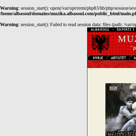
Warning
: session_start(): open(/var/opt/remi/php83/lib/php/session
/home/albasoul/domains/muzika.albasoul.com/public_html/main.p
Warning
: session_start(): Failed to read session data: files (path: /var