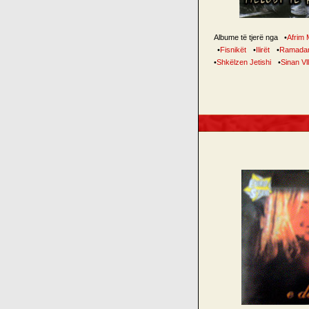
Albume të tjerë nga
•
Afrim 
•
Fisnikët
•
Ilirët
•
Ramadan
•
Shkëlzen Jetishi
•
Sinan Vl