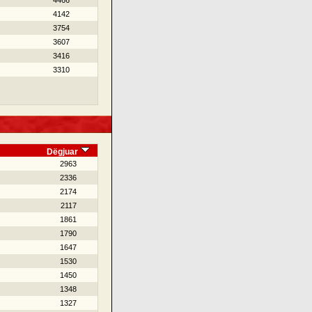
4466
4142
3754
3607
3416
3310
Dëgjuar
2963
2336
2174
2117
1861
1790
1647
1530
1450
1348
1327