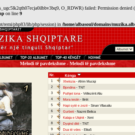
/sess_ugc5lk2qth07ecja0ilbbv3bq9, O_RDWR) failed: Permission denied (
hp
on line
9
/opt/remi/php83/lib/php/session) in
/home/albasoul/domains/muzika.alb
Melodi të pavdekshme - Melodi të pavdekshme
Nr.
Kënga
1
Xhelozia
- Afrim Muciqi
2
Bjondina
- TNT
3
Puthjet tona
- Vëllezërit Aliu
4
Mora testin
- Ilirët
5
Hapi sytë e zezë
- Sinan Vllasaliu
6
Gurbeti
- Nazmi Belica
7
Kalaja e Ulqinit
- Xeni
8
Dyqind ditë
- TNT
9
Dua të vdes
- Elita5