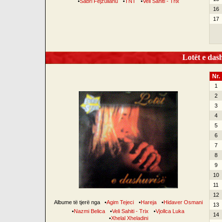
•
Sabri Fejzullahu
•
TNT
•
Veli Sahiti - Trix
16
17
Lotët e dash
Nr.
1
2
3
4
5
6
7
8
9
10
11
12
Albume të tjerë nga
•
Agim Tejeci
•
Hareja
•
Hidaver Osmani
13
•
Nazmi Belica
•
Veli Sahiti - Trix
•
Vjollca Luka
14
•
Xhelal Xheladini