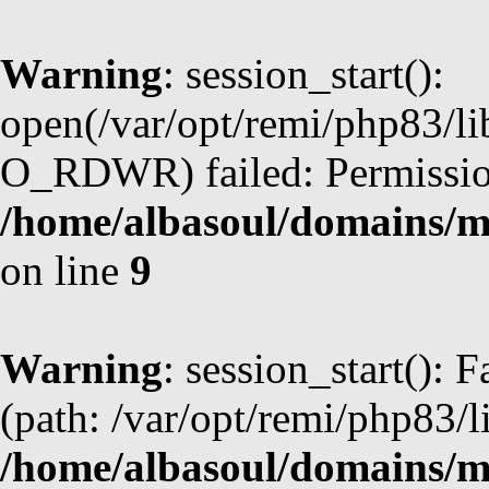
Warning
: session_start():
open(/var/opt/remi/php83/l
O_RDWR) failed: Permission
/home/albasoul/domains/m
on line
9
Warning
: session_start(): F
(path: /var/opt/remi/php83/l
/home/albasoul/domains/m