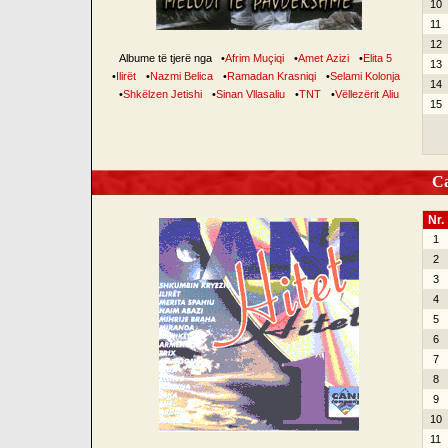
10
11
12
Albume të tjerë nga
•
Afrim Muçiqi
•
Amet Azizi
•
Elita 5
13
•
Ilirët
•
Nazmi Belica
•
Ramadan Krasniqi
•
Selami Kolonja
14
•
Shkëlzen Jetishi
•
Sinan Vllasaliu
•
TNT
•
Vëllezërit Aliu
15
Can
Nr.
1
2
3
4
5
6
7
8
9
10
11