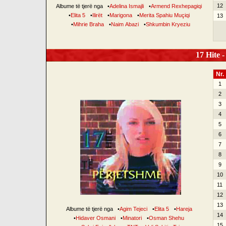
12
Albume të tjerë nga
•
Adelina Ismajli
•
Armend Rexhepagiqi
•
Elita 5
•
Ilirët
•
Marigona
•
Merita Spahiu Muçiqi
13
•
Mihrie Braha
•
Naim Abazi
•
Shkumbin Kryeziu
17 Hite -
Nr.
1
2
3
4
5
6
7
8
9
10
11
12
13
Albume të tjerë nga
•
Agim Tejeci
•
Elita 5
•
Hareja
14
•
Hidaver Osmani
•
Minatori
•
Osman Shehu
15